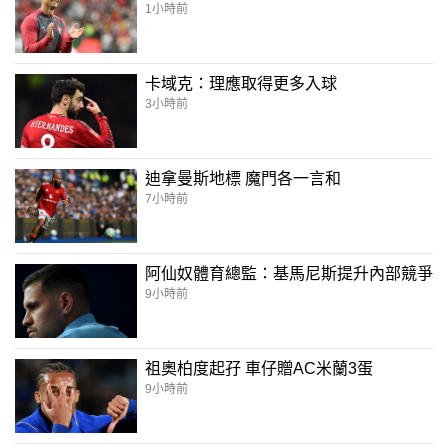
1小時前
卡域克：理應取得更多入球
3小時前
迪拿曼斯地標 魔門各一言和
7小時前
阿仙奴體育總監：基馬尼斯提升內部競爭
9小時前
祖奧柏度起孖 車仔贈AC米蘭3蛋
9小時前