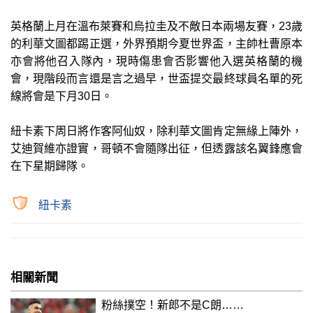
英格蘭上月在溫布萊賽和烏拉圭及不敵日本兩場友賽，23歲
的利華文圖都踢正選，外界預期今夏世界盃，主帥杜曹原本
亦會將他召入隊內，現時傷患會否影響他入選英格蘭的機
會，現階段而言還是言之過早，世盃提交最終球員名單的死
線將會是下月30日。
紐卡素下周日將作客阿仙奴，除利華文圖肯定無緣上陣外，
艾迪賀維亦證實，哥頓不會隨隊出征，但透露該名翼鋒應會
在下星期歸隊。
紐卡素
相關新聞
粉絲撲空！新郎不是C朗……