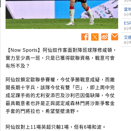
3小
當年
5小
ES
6小
艾
8小
【Now Sports】阿仙奴作客面對降班球隊修咸頓，
實力至少高一班，只是已獲得歐聯資格，戰意可會
有所不及？
阿仙奴鎖定歐聯參賽權，今仗爭勝戰意成疑，而撇
開長期十字兵，該隊今仗有雙「巴」，即上周中完
成足踝手術的尤利安添巴及沙利巴因傷缺陣，今仗
最具戰意者也許是正與諾定咸森林門將沙斯爭奪金
手套的門將拉也，希望堅壁清野。
阿仙奴對上11場英超只輸1場，但有6場和波。