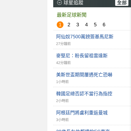
球星追蹤
最新足球新聞
1
2
3
4
5
6
阿仙奴7500萬鎊簽基馬尼斯
27分鐘前
麥堅尼：盼長留祖雲達斯
42分鐘前
美斯世盃期間屢遇死亡恐嚇
1小時前
韓國足總否認不當行為指控
2小時前
阿根廷門將盧利重返曼城
3小時前