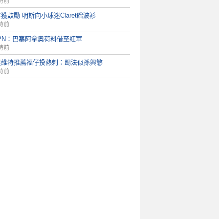
時前
獲鼓勵 明斯向小球迷Claret贈波衫
時前
PN：巴塞阿拿奧荷料借至紅軍
時前
達維特推薦福仔投熱刺：踢法似孫興慜
時前