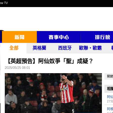
ow TV
全部
英格蘭
西班牙
歐聯‧歐霸
【英超預告】阿仙奴爭「聖」成疑？
2025/05/25 08:01
關鍵
相
阿仙
27
阿