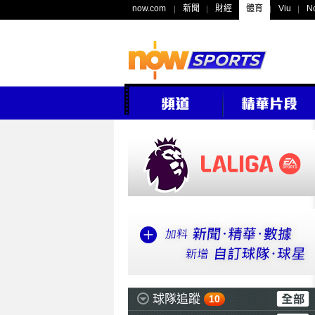
now.com
新聞
財經
體育
Viu
N
球隊追蹤
10