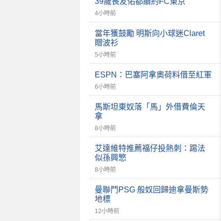
39歲長友佑都續約FC東京
4小時前
當年獲鼓勵 明斯向小球迷Claret
贈波衫
5小時前
ESPN：巴塞阿拿奧荷料借至紅軍
6小時前
馬斯坦東奴落「馬」外借費倫天
拿
8小時前
艾達維特推薦福仔投熱刺：踢法
似孫興慜
8小時前
曼聯鬥PSG 般奴回歸迪拿曼斯勢
地標
12小時前