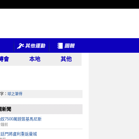
轉會
本地
其他
字：
球之筆得
關新聞
奴7500萬鎊簽基馬尼斯
分鐘前
根廷門將盧利重返曼城