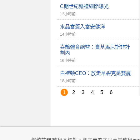
C朗世紀婚禮細節曝光
13小時前
水晶宮簽入富安健洋
14小時前
喜鵲體育總監：賣基馬尼斯非計
劃內
16小時前
白禮頓CEO：放走韋碧克是雙贏
18小時前
1
2
3
4
5
6
私隱政策
|
使用條款
|
免責及著作權聲明
|
不歧