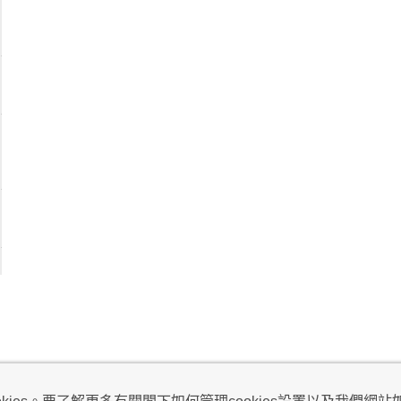
視及不騷擾聲明