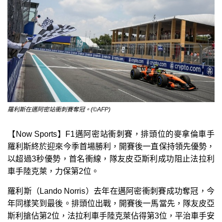
羅利斯在邁阿密站衝刺賽奪冠。(©AFP)
【Now Sports】F1邁阿密站衝刺賽，排頭位的麥拿倫車手
羅利斯終於迎來今季首場勝利，開賽後一直保持領先優勢，
以超過3秒優勢，首名衝線，隊友皮亞斯利成功阻止法拉利
車手陸克萊，力保第2位。
羅利斯（Lando Norris）去年在邁阿密衝刺賽成功奪冠，今
年同樣笑到最後。排頭位出戰，開賽後一馬當先，隊友皮亞
斯利搶佔第2位，法拉利車手陸克萊佔得第3位，平治車手安