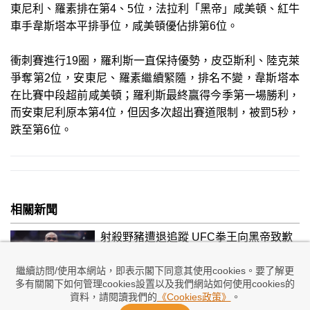
東尼利、羅素排在第4、5位，法拉利「黑帝」咸美頓、紅牛
車手韋斯塔本平排爭位，咸美頓優佔排第6位。
衝刺賽進行19圈，羅利斯一直保持優勢，皮亞斯利、陸克萊
爭奪第2位，安東尼、羅素繼續緊隨，排名不變，韋斯塔本
在比賽中段超前咸美頓；羅利斯最終贏得今季第一場勝利，
而安東尼利原本第4位，但因多次超出賽道限制，被罰5秒，
跌至第6位。
相關新聞
射殺野豬遭退追蹤 UFC拳王向黑帝致歉
2026/07/30 13:49
繼續訪問/使用本網站，即表示閣下同意其使用cookies。要了解更
多有關閣下如何管理cookies設置以及我們網站如何使用cookies的
資料，請閱讀我們的
《Cookies政策》
。
F1賽季或在歐洲區結尾