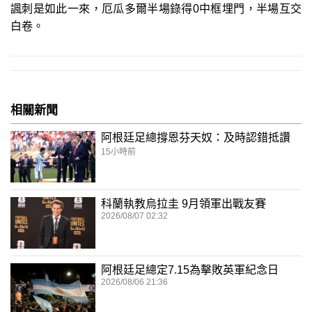
諷刺是如此一來，厄瓜多爾半場錄得0中框埋門，半場互交
白卷。
相關新聞
阿根廷足總撐恩芬天奴：及時認錯抵讚
15小時前
科蘭執教烏拉圭 9月領軍出戰友賽
2026/08/07 02:32
阿根廷足總定7.15為擊敗英軍紀念日
2026/08/06 21:36