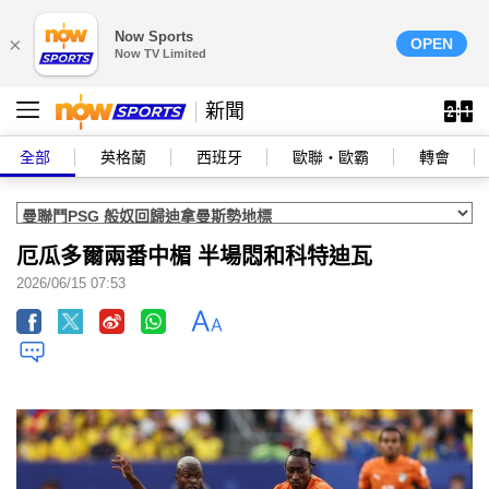
Now Sports
×
OPEN
Now TV Limited
新聞
全部
英格蘭
西班牙
歐聯‧歐霸
轉會
厄瓜多爾兩番中楣 半場悶和科特迪瓦
2026/06/15 07:53