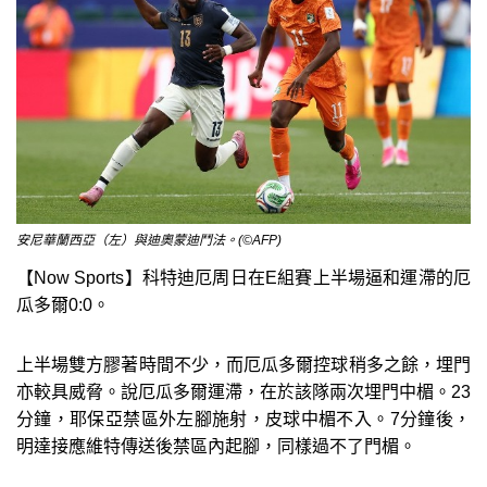
安尼華蘭西亞（左）與迪奧蒙迪鬥法。(©AFP)
【Now Sports】科特迪厄周日在E組賽上半場逼和運滯的厄
瓜多爾0:0。
上半場雙方膠著時間不少，而厄瓜多爾控球稍多之餘，埋門
亦較具威脅。說厄瓜多爾運滯，在於該隊兩次埋門中楣。23
分鐘，耶保亞禁區外左腳施射，皮球中楣不入。7分鐘後，
明達接應維特傳送後禁區內起腳，同樣過不了門楣。