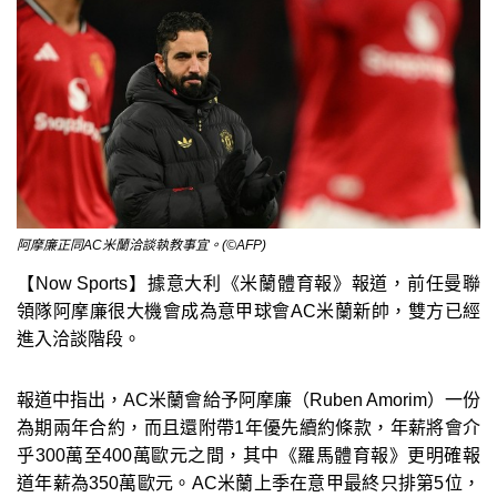
阿摩廉正同AC米蘭洽談執教事宜。(©AFP)
【Now Sports】據意大利《米蘭體育報》報道，前任曼聯
領隊阿摩廉很大機會成為意甲球會AC米蘭新帥，雙方已經
進入洽談階段。
報道中指出，AC米蘭會給予阿摩廉（Ruben Amorim）一份
為期兩年合約，而且還附帶1年優先續約條款，年薪將會介
乎300萬至400萬歐元之間，其中《羅馬體育報》更明確報
道年薪為350萬歐元。AC米蘭上季在意甲最終只排第5位，