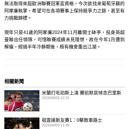
無法取得來屆歐洲聯賽冠軍盃資格，今次欲找來葡萄牙籍的
阿摩廉執掌，希望可在各項賽事上保持競爭力之餘，甚至有
力挑戰錦標。
現年只是41歲的阿摩廉2024年11月離開士砵亭，投身英超
曼聯出任領隊，可惜聯賽成績未見理想，故在今年1月遭到
解僱，經過半年冷靜期後，極有機會重出江湖。
相關新聞
米蘭打吡珀斯上演 賽前默哀悼念巴里斯
2026/08/05 22:25
祖雲達斯友賽1：0擊敗車路士
2026/08/05 21:48