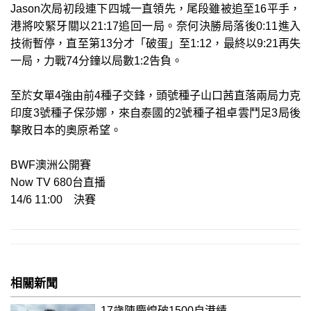
Jason次局初段連下四城一直領先，尾段雖被追至16平手，
港將咬緊牙關以21:17追回一局。奈何決勝局落後0:11進入
技術暫停，直至第13分才「破蛋」至1:12，最終以9:21再失
一局，力戰74分鐘以局數1:2告負。
至於女單4強由前4種子交鋒，頭號種子山口茜直落兩局力克
印度3號種子保莎娜，來自泰國的2號種子祖卓雲鬥足3局後
擊敗日本的奧原希望。
BWF澳洲公開賽
Now TV 680台直播
14/6 11:00 決賽
相關新聞
17歲陳慶煌破1500自港績