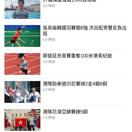
4小時前
吳英倫韓國羽賽闖8強 洪呂配男雙反負出
局
5小時前
郭俊廷世青賽重奪100米港青紀錄
5小時前
港隊跆拳道印尼賽掃2金4銀6銅
6小時前
港隊花滑亞錦賽摘5銅
7小時前