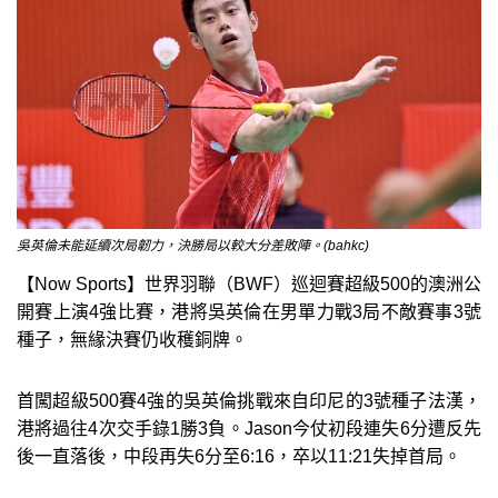
吳英倫未能延續次局韌力，決勝局以較大分差敗陣。(bahkc)
【Now Sports】世界羽聯（BWF）巡迴賽超級500的澳洲公
開賽上演4強比賽，港將吳英倫在男單力戰3局不敵賽事3號
種子，無緣決賽仍收穫銅牌。
首闖超級500賽4強的吳英倫挑戰來自印尼的3號種子法漢，
港將過往4次交手錄1勝3負。Jason今仗初段連失6分遭反先
後一直落後，中段再失6分至6:16，卒以11:21失掉首局。