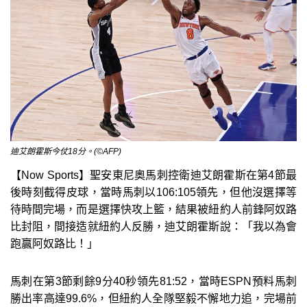
迪艾朗霍斯今仗18分。(©AFP)
【Now Sports】聖安東尼奧馬刺控衛迪艾朗霍斯在第4節最
後時刻截得皮球，當時馬刺以106:105領先，但他沒選擇等
待時間完場，而是選擇快攻上籃，結果被紐約人前鋒阿奴路
比封阻，間接造就紐約人反勝，迪艾朗霍斯說：「我以為會
跑贏阿奴路比！」
馬刺在第3節剩餘9分40秒領先81:52，當時ESPN預料馬刺
勝出率高達99.6%，但紐約人全隊堅毅不懈地力追，完場前