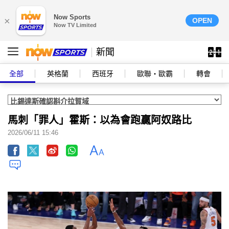
Now Sports
×
OPEN
Now TV Limited
新聞
全部
英格蘭
西班牙
歐聯‧歐霸
轉會
馬刺「罪人」霍斯：以為會跑贏阿奴路比
2026/06/11 15:46