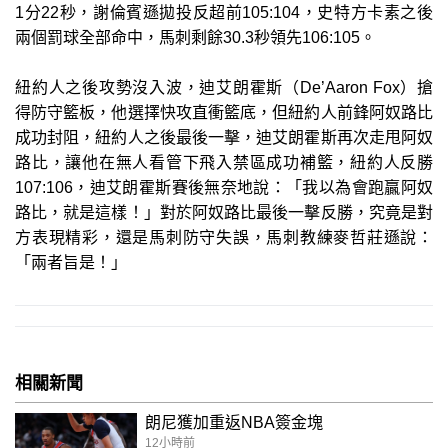
1分22秒，謝倫賓遜拋投反超前105:104，史特方卡素之後
兩個罰球全部命中，馬刺剩餘30.3秒領先106:105。
紐約人之後攻勢沒入波，迪艾朗霍斯（De’Aaron Fox）搶
得防守籃板，他選擇快攻直衝籃底，但紐約人前鋒阿奴路比
成功封阻，紐約人之後最後一擊，迪艾朗霍斯再次走甩阿奴
路比，讓他在無人看管下飛入禁區成功補籃，紐約人反勝
107:106，迪艾朗霍斯賽後無奈地說：「我以為會跑贏阿奴
路比，就是這樣！」對於阿奴路比最後一擊反勝，究竟是對
方表現精彩，還是馬刺防守失誤，馬刺教練麥哲莊遜說：
「兩者旨是！」
相關新聞
朗尼獲加重返NBA簽金塊
12小時前