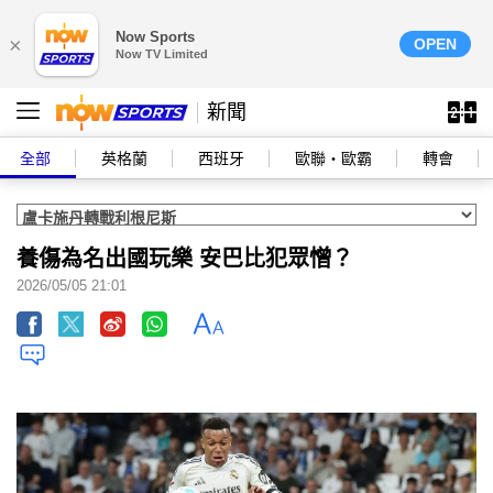
Now Sports
×
OPEN
Now TV Limited
新聞
全部
英格蘭
西班牙
歐聯‧歐霸
轉會
養傷為名出國玩樂 安巴比犯眾憎？
2026/05/05 21:01