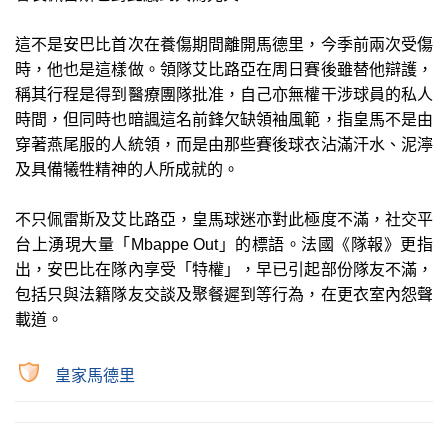
這不是安巴比首次在養傷期間離開馬德里，今季前兩次受傷
時，他也是這樣做。領隊艾比路亞在周日賽後雖替他辯護，
稱其行程是得到醫療團隊批准，自己亦無權干涉球員的私人
時間，但同時也暗諷這名前鋒欠缺領袖風範，指皇馬不是由
穿著燕尾服的人統領，而是由那些賽後球衣沾滿汗水、泥濘
及具備犧牲精神的人所成就的。
不只佩雷斯及艾比路亞，皇馬球迷亦對此極度不滿，社交平
台上湧現大量「Mbappe Out」的標語。法國《隊報》更指
出，安巴比在隊內享受「特權」，早已引起部份隊友不滿，
包括只與法籍隊友交談及聚餐遲到等行為，在更衣室內怨聲
載道。
皇家馬德里