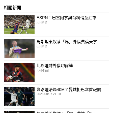
相關新聞
ESPN：巴塞阿拿奧荷料借至紅軍
8小時前
馬斯坦東奴落「馬」外借費倫天拿
9小時前
比恩迪殊外借切爾達
22小時前
斟洛迪唔過40M？曼城拒巴塞首報價
2026/08/07 21:10