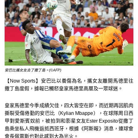
安巴比攜女友去了撒丁島。(©AFP)
【Now Sports】安巴比以養傷為名，攜女友離開馬德里往
撒丁島度假，據報已觸怒皇家馬德里高層及一眾球迷。
皇家馬德里今季成績欠佳，四大皆空在即，而近期再因肌肉
撕裂受傷倦勤的安巴比（Kylian Mbappe），在球隊周日西
甲對愛斯賓奴前，被拍到和影星女友Ester Exposito從撒丁
島乘坐私人飛機返抵西班牙，根據《阿斯報》消息，連球會
會長佩雷斯也對此感到大為光火。