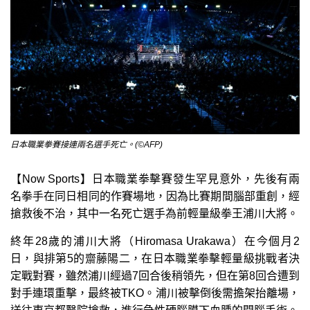
日本職業拳賽接連兩名選手死亡。(©AFP)
【Now Sports】日本職業拳擊賽發生罕見意外，先後有兩
名拳手在同日相同的作賽場地，因為比賽期間腦部重創，經
搶救後不治，其中一名死亡選手為前輕量級拳王浦川大將。
終年28歲的浦川大將（Hiromasa Urakawa）在今個月2
日，與排第5的齋藤陽二，在日本職業拳擊輕量級挑戰者決
定戰對賽，雖然浦川經過7回合後稍領先，但在第8回合遭到
對手連環重擊，最終被TKO。浦川被擊倒後需擔架抬離場，