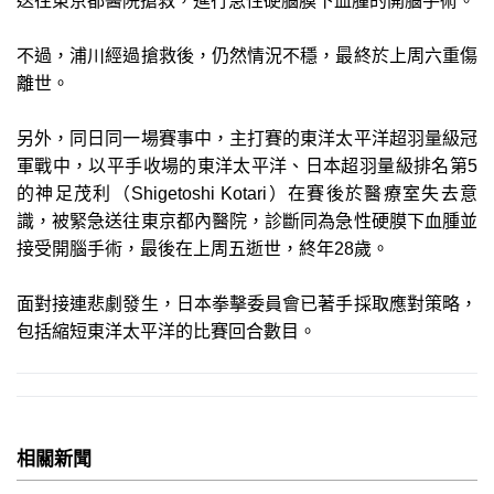
送往東京都醫院搶救，進行急性硬腦膜下血腫的開腦手術。
不過，浦川經過搶救後，仍然情況不穩，最終於上周六重傷
離世。
另外，同日同一場賽事中，主打賽的東洋太平洋超羽量級冠
軍戰中，以平手收場的東洋太平洋、日本超羽量級排名第5
的神足茂利（Shigetoshi Kotari）在賽後於醫療室失去意
識，被緊急送往東京都內醫院，診斷同為急性硬膜下血腫並
接受開腦手術，最後在上周五逝世，終年28歲。
面對接連悲劇發生，日本拳擊委員會已著手採取應對策略，
包括縮短東洋太平洋的比賽回合數目。
相關新聞