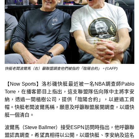
快艇老闆波爾馬（右）籲聯盟調查他們被指的「陰陽合約」。(©AFP)
【Now Sports】洛杉磯快艇最近被一名NBA調查師Pablo
Torre，在播客節目上指出，這支聯盟隊伍向隊中主將李安
納，透過一間植樹公司，提供「陰陽合約」，以避過工資
帽。快艇老闆波爾馬稱，願意及呼籲聯盟展開調查，以還快
艇一個清白。
波爾馬（Steve Ballmer）接受ESPN訪問時指出，他呼籲聯
盟認真調查，希望真相得以公開，以還快艇、李安納及這名