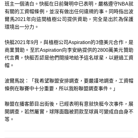
班主一個清白。快艇在日前聲明中已表明，嚴格遵守NBA就
有關的工資帽條例，並沒有做出任何違規的事。同時指出波
爾馬2021年向這間植樹公司提供資助，完全是出於為保護
環境出一分力。
快艇2021年9月，與植樹公司Aspiration的3億美元合作，是
商業贊助。至於Aspiration向李安納提供的2800萬美元贊助
代言費，快艇否認是他們間接地給予這名球星，以避過工資
帽。
波爾馬說：「我希望聯盟安排調查，要嚴謹地調查，工資帽
條例在聯賽中十分重要，所以我盼聯盟調查事件。」
聯盟在播客節目出街後，已經表明有意就快艇今次事件，展
開調查，若然屬實，球隊面臨被罰款至球員可變成自由身不
等。