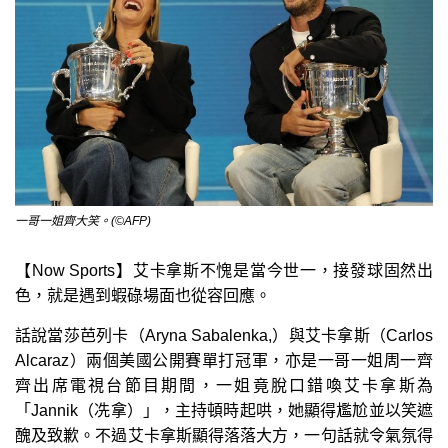
一哥一姐齊大笑。(©AFP)
【Now Sports】艾卡拿斯不愧是當今世一，接發球固然出
色，就是遇到蝦碌場面也從容回應。
話說當莎芭列卡（Aryna Sabalenka,）與艾卡拿斯（Carlos
Alcaraz）兩個美國公開賽單打冠軍，亦是一哥一姐周一齊
齊出席電視台節目期間，一姐竟脫口錯喚艾卡拿斯為
「Jannik（冼拿）」，主持頓時起哄，她顯得尷尬並以笑遮
醜及致歉。不過艾卡拿斯顯得落落大方，一句話就令氣氛得