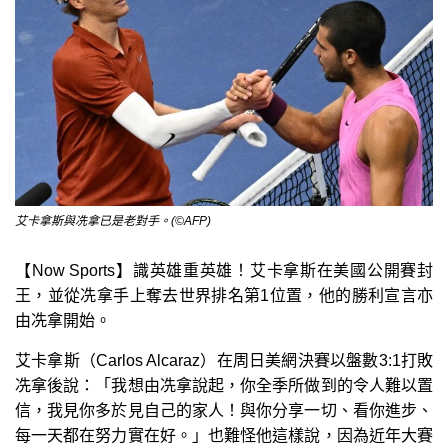
艾卡拿斯與冼拿已是老對手。(©AFP)
【Now Sports】識英雄重英雄！艾卡拿斯在美國公開賽封
王，並從冼拿手上奪去世界排名第1位置，他的勝利宣言亦
由冼拿開始。
艾卡拿斯（Carlos Alcaraz）在周日美網決賽以盤數3:1打敗
冼拿後說：「我想由冼拿說起，你全季所做到的令人難以置
信，我見你多於見自己的家人！與你分享一切、看你進步、
每一天都在努力實在好。」也難怪他這樣說，因為近年大賽