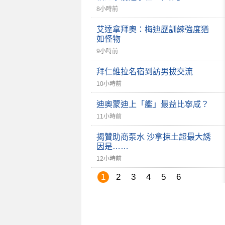
8小時前
艾達拿拜奧：梅迪歷訓練強度猶
如怪物
9小時前
拜仁維拉名宿到訪男拔交流
10小時前
迪奧蒙迪上「艦」最益比寧咸？
11小時前
揭贊助商泵水 沙拿揀土超最大誘
因是……
12小時前
1
2
3
4
5
6