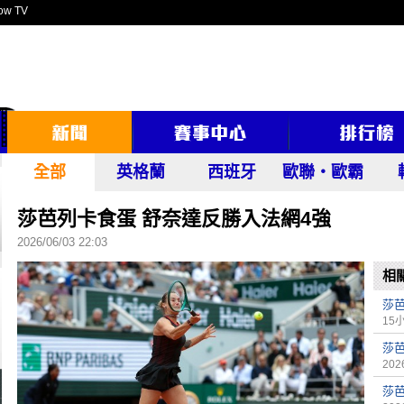
ow TV
全部
英格蘭
西班牙
歐聯‧歐霸
莎芭列卡食蛋 舒奈達反勝入法網4強
2026/06/03 22:03
相
莎芭
15
莎
2026
莎