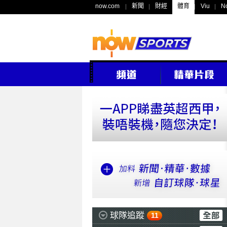
now.com
新聞
財經
體育
Viu
N
球隊追蹤
11