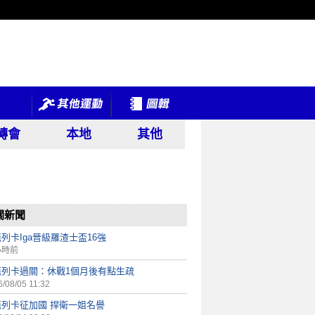
轉會
本地
其他
關新聞
列卡Iga晉級羅渣士盃16強
小時前
芭列卡過關：休戰1個月後有點生疏
/08/05 11:32
芭列卡征加國 捍衛一姐名譽