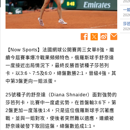
2026
一
2026
莎
2026
【Now Sports】法國網球公開賽周三女單8強，繼
續今屆賽事爆冷戰果頻頻特色，俄羅斯球手舒奈達
一度接近出局情況下，最終反勝首號種子莎芭列
卡，以3:6、7:5及6:0，總盤數勝2:1，晉級4強，其
中第3盤更向一姐派蛋。
25號種子的舒奈達（Diana Shnaider）面對強勢的
莎芭列卡，比賽中一度處劣勢，在首盤輸3:6下，第
2盤更加一度落後1:4，只是這位俄羅斯球手沉著應
戰，並與一姐對攻，使後者突然難以適應，連續被
舒奈達破發下取回這盤，總盤數追成1:1。