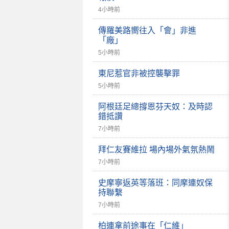
4小時前
傳羅美路嚮往入「會」非進
「廠」
5小時前
東尼惹官非被控襲擊罪
5小時前
阿根廷足總撐恩芬天奴：及時認
錯抵讚
7小時前
拜仁友賽維拉 場內場外氣氛熱鬧
7小時前
史摩寧返英等落班：同摩連奴保
持聯繫
7小時前
柏連拿前途事在「仁維」