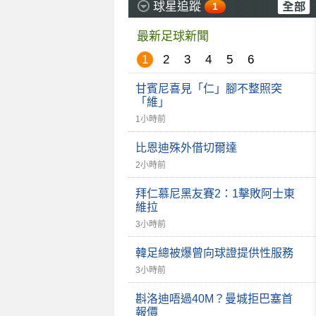
球星追蹤
1
最新足球新聞
1
2
3
4
5
6
甘賓尼喜見「仁」腳不整照突
「維」
1小時前
比恩迪殊外借切爾達
2小時前
拜仁慕尼黑友賽2：1擊敗阿士東
維拉
3小時前
韓足總被爆曾向球證提供性服務
3小時前
斟洛迪唔過40M？曼城拒巴塞首
報價