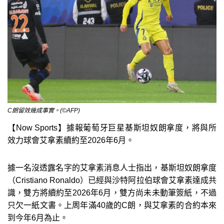
C朗留效幾成事實。(©AFP)
【Now Sports】據報葡萄牙巨星基斯坦奴朗拿度，將與所
效力球會艾拿素續約至2026年6月。
據一名沒透露名字的艾拿素消息人士指出，基斯坦奴朗拿度
（Cristiano Ronaldo）已經與沙特阿拉伯球會艾拿素達成共
識，雙方將續約至2026年6月，雙方尚未未動筆簽紙，不過
只欠一紙文書。上周年滿40歲的C朗，與艾拿素的合約本來
到今年6月為止。