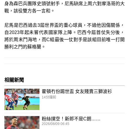
身為森巴兵團隊史頭號射手，尼馬缺席上周六對摩洛哥的大
戰，該役雙方各一言和。
尼馬是巴西過去3屆世界盃的重心球員，不過他因傷關係，
自2023年起未嘗代表國家隊上陣。巴西今屆首仗失分後，
將於周末鬥海地，而C組最後一仗對手是該組目前唯一打開
勝利之門的蘇格蘭。
相關新聞
霍頓冇份踢世盃 女友賤賣三獅波衫
14分鐘前
粉絲撲空！新郎不是C朗……
2026/08/09 06:45