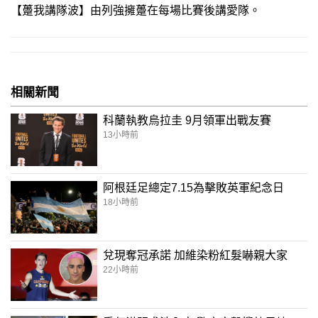
【躉我講隊波】由列強擁躉在每場比賽後講愛隊。
相關新聞
科蘭執教烏拉圭 9月領軍出戰友賽
13小時前
阿根廷足總定7.15為擊敗英軍紀念日
18小時前
兌現奪冠承諾 加維染粉紅髮嚇親大家
22小時前