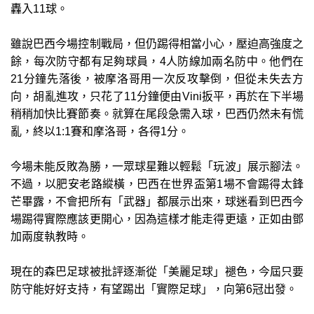
轟入11球。
雖說巴西今場控制戰局，但仍踢得相當小心，壓迫高強度之
餘，每次防守都有足夠球員，4人防線加兩名防中。他們在
21分鐘先落後，被摩洛哥用一次反攻擊倒，但從未失去方
向，胡亂進攻，只花了11分鐘便由Vini扳平，再於在下半場
稍稍加快比賽節奏。就算在尾段急需入球，巴西仍然未有慌
亂，終以1:1賽和摩洛哥，各得1分。
今場未能反敗為勝，一眾球星難以輕鬆「玩波」展示腳法。
不過，以肥安老路縱橫，巴西在世界盃第1場不會踢得太鋒
芒畢露，不會把所有「武器」都展示出來，球迷看到巴西今
場踢得實際應該更開心，因為這樣才能走得更遠，正如由鄧
加兩度執教時。
現在的森巴足球被批評逐漸從「美麗足球」褪色，今屆只要
防守能好好支持，有望踢出「實際足球」，向第6冠出發。