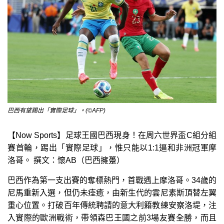
巴西有望踢出「實際足球」。(©AFP)
【Now Sports】足球王國巴西現身！在周六世界盃C組分組
賽首輪，踢出「實際足球」，惟只能以1:1逼和非洲冠軍摩
洛哥。 撰文：懷AB（巴西擁躉）
巴西作為第一支出賽的奪標熱門，首戰遇上摩洛哥。34歲的
尼馬重新入選，但仍未痊癒，由新生代的雲尼素斯頂替左翼
重心位置。打破百年傳統聘請的意大利籍教練安察洛堤，注
入實際的歐洲戰術，帶領森巴王國之前3場友賽全勝，而且