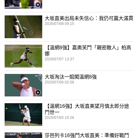
大坂直美出局未失信心：我仍可贏大滿貫
2026/07/08 09:15
【溫網8強】嘉奧芙鬥「親密敵人」柏高
娜
2026/07/07 13:37
大坂淘汰一姐闖溫網8強
2026/07/06 02:06
【溫網16強】大坂直美望月慎太郎分途
鬥世一
2026/07/05 10:26
莎芭列卡16強鬥大坂直美：準備好戰鬥