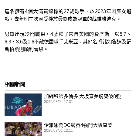
這名擁有4個大滿貫錦標的27歲球手，於2023年因產女避
戰，去年則在次圈受挫於最終成為冠軍的絲維雅迪克。
男單出現冷門戰果，4號種子來自美國的費歷斯，以5:7、
6:3、3:6及1:6不敵德國球手艾米亞。其他名將諸如魯迪及薛
斯柏斯則順利晉級。
相關新聞
加網移師多倫多 大坂直美盼突破8強
2026/08/04 17:31
伊雅娜闖DC網賽4強鬥大坂直美
2026/08/01 12:11