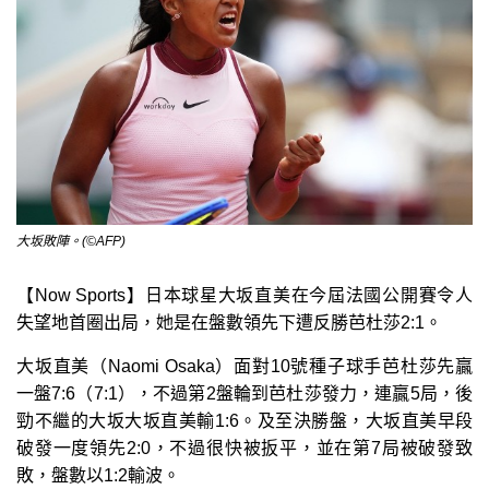
大坂敗陣。(©AFP)
【Now Sports】日本球星大坂直美在今屆法國公開賽令人
失望地首圈出局，她是在盤數領先下遭反勝芭杜莎2:1。
大坂直美（Naomi Osaka）面對10號種子球手芭杜莎先贏
一盤7:6（7:1），不過第2盤輪到芭杜莎發力，連贏5局，後
勁不繼的大坂大坂直美輸1:6。及至決勝盤，大坂直美早段
破發一度領先2:0，不過很快被扳平，並在第7局被破發致
敗，盤數以1:2輸波。