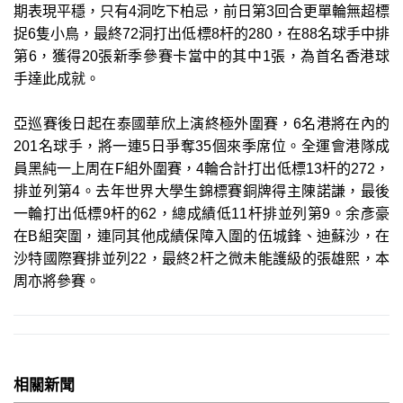
期表現平穩，只有4洞吃下柏忌，前日第3回合更單輪無超標
捉6隻小鳥，最終72洞打出低標8杆的280，在88名球手中排
第6，獲得20張新季參賽卡當中的其中1張，為首名香港球
手達此成就。
亞巡賽後日起在泰國華欣上演終極外圍賽，6名港將在內的
201名球手，將一連5日爭奪35個來季席位。全運會港隊成
員黑純一上周在F組外圍賽，4輪合計打出低標13杆的272，
排並列第4。去年世界大學生錦標賽銅牌得主陳諾謙，最後
一輪打出低標9杆的62，總成績低11杆排並列第9。余彥豪
在B組突圍，連同其他成績保障入圍的伍城鋒、迪蘇沙，在
沙特國際賽排並列22，最終2杆之微未能護級的張雄熙，本
周亦將參賽。
相關新聞