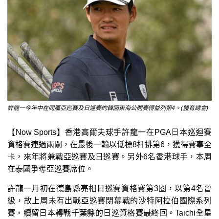
許龍一今年中在同屬亞巡賽及日巡賽的韓國東海公開賽得並列第4。(體育總會)
【Now Sports】香港高爾夫球手許龍一在PGA日本巡迴賽
資格賽連過兩關，在最後一輪以低標8杆排第6，獲得賽事全
卡，來年將兼戰亞巡賽及日巡賽。另外6名香港球手，本周
在泰國爭奪亞巡賽席位。
許龍一月初在德島縣亮相日巡賽資格賽第3圈，以第4名晉
級，故上周未有出戰亞巡賽閉幕戰的沙特阿拉伯國際系列
賽，續留日本轉戰千葉縣的日巡資格賽最終回。Taichi全星