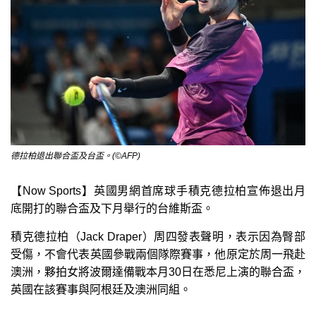
德拉柏退出聯合盃及台盃。(©AFP)
【Now Sports】英國男網首席球手積克德拉柏宣佈退出月
底開打的聯合盃及下月舉行的台維斯盃。
積克德拉柏（Jack Draper）周四發表聲明，表示因為臀部
受傷，不會代表英國參戰兩個隊際賽事，他原定於周一飛赴
澳洲，夥拍女將波爾達備戰本月30日在悉尼上演的聯合盃，
英國在該賽事與阿根廷及澳洲同組。