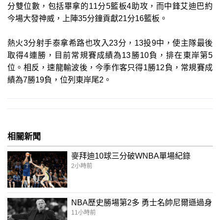
分雙位數，包括畢拿的11分5籃板4助攻，而中鋒艾迪巴約
今場大發神威，上陣35分鐘貢獻21分16籃板。
熱火3分射手泰拿希路也攻入23分，13投9中，使主隊最後
取得4連勝，目前常規賽成績為13勝10負，排在東岸第5
位。相反，速龍輸波後，今季作客只得1勝12負，常規賽成
績為7勝19負，位列東岸尾2。
相關新聞
麥拜迪10球三分破WNBA單場紀錄
2小時前
NBA歷史勝場第2多 勇士名帥尼爾遜過身
11小時前