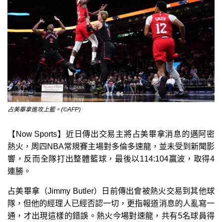
占美畢拿進攻上籃。(©AFP)
【Now Sports】近日傳出交易主將占美畢拿消息的邁阿密
熱火，周四NBA常規賽主場對多倫多速龍，並未受到新聞影
響，反而全隊打出整體籃球，最後以114:104贏波，取得4
連勝。
占美畢拿（Jimmy Butler）日前傳出會被熱火交易到其他球
隊，但他的經理人已經否認一切，更指報道消息的人亂寫一
通，才出現這樣的錯誤。熱火今場對速龍，共有5名球員得