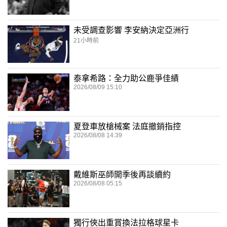
未受調查影響 李安納決定亞洲行
21小時前
泰拿希路：全力助公鹿爭佳績
2026/08/09 15:10
夏登車放槍械案 法庭撤銷指控
2026/08/08 14:39
戴維斯巫師開季後再談續約
2026/08/08 05:15
獨行俠出重賞換法拉格球星卡