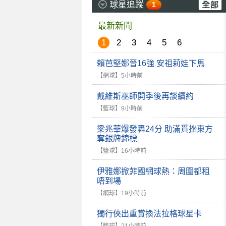
球星追蹤
1
最新新聞
1
2
3
4
5
6
賴芭堅娜晉16強 安祖莉娃下馬
【網球】
5小時前
戴維斯巫師開季後再談續約
【籃球】
9小時前
梁兆華爆發轟24分 助滿貫挫東方
奪銀牌錦標
【籃球】
16小時前
伊雅娜掀菲國網球熱：周圍都租
唔到場
【網球】
19小時前
獨行俠出重賞換法拉格球星卡