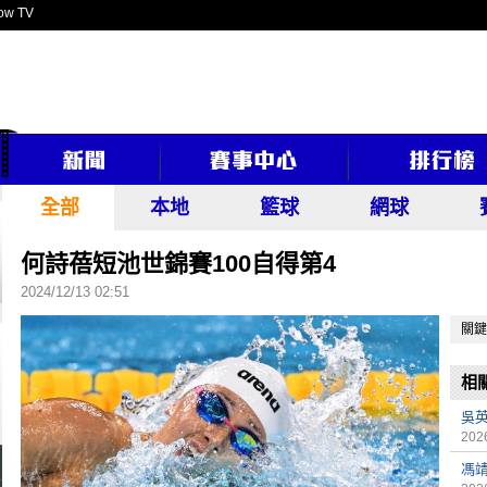
ow TV
全部
本地
籃球
網球
何詩蓓短池世錦賽100自得第4
2024/12/13 02:51
關鍵
相
吳
2026
馮