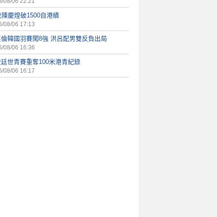
/08/06 22:21
歲陳慶煌破1500自港績
/08/06 17:13
英倫韓國羽賽闖8強 洪呂配男雙反負出局
/08/06 16:36
廷世青賽重奪100米港青紀錄
/08/06 16:17