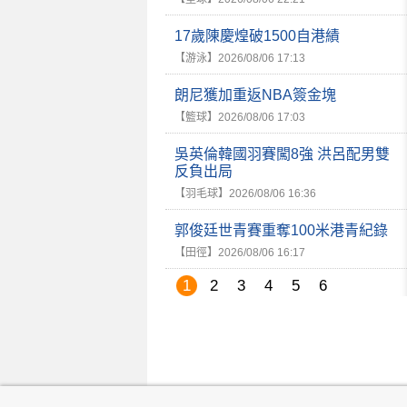
17歲陳慶煌破1500自港績
【游泳】
2026/08/06 17:13
朗尼獲加重返NBA簽金塊
【籃球】
2026/08/06 17:03
吳英倫韓國羽賽闖8強 洪呂配男雙
反負出局
【羽毛球】
2026/08/06 16:36
郭俊廷世青賽重奪100米港青紀錄
【田徑】
2026/08/06 16:17
1
2
3
4
5
6