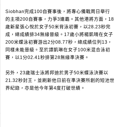
Siobhan完成100自賽事後，將專心備戰周日舉行
的主項200自賽事，力爭3連霸。其他港將方面，18
歲新星張心悅於女子50米背泳初賽，以28.23秒完
成，總成績排34無緣晉級。17歲小將楊凱晴在女子
200米蝶泳初賽游出2分08.77秒，總成績位列13，
同樣未能晉級。至於譚凱琳在女子100米混合泳初
賽，以1分02.41秒排第28無緣準決賽。
另外，23歲瑞士泳將邦迪於男子50米蝶泳決賽以
21.32秒封王，並刷新他日前在準決賽所創的短池世
界紀錄，亦是他今年第4度打破世績。