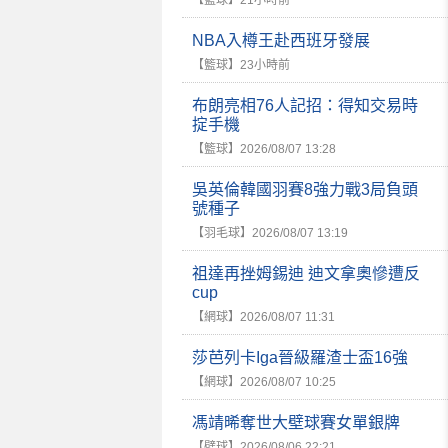
【籃球】
21小時前
NBA入樽王赴西班牙發展
【籃球】
23小時前
布朗亮相76人記招：得知交易時
掟手機
【籃球】
2026/08/07 13:28
吳英倫韓國羽賽8強力戰3局負頭
號種子
【羽毛球】
2026/08/07 13:19
祖達再挫姆錫迪 迪文拿奧慘遭反
cup
【網球】
2026/08/07 11:31
莎芭列卡Iga晉級羅渣士盃16強
【網球】
2026/08/07 10:25
馮靖晞奪世大壁球賽女單銀牌
【壁球】
2026/08/06 22:21