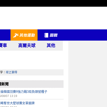
賽車
高爾夫球
其他
字：
球之筆得
關新聞
英倫韓國羽賽8強力戰3局負頭號種子
/08/07 13:19
靖晞奪世大壁球賽女單銀牌