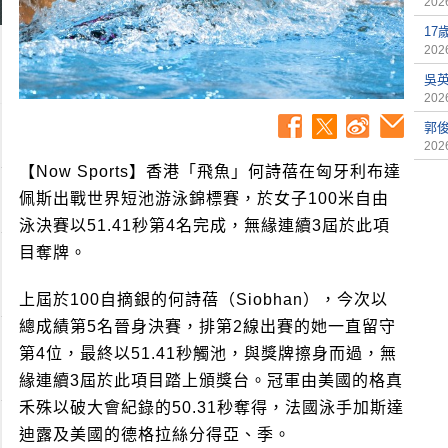
2026
17
2026
吳
2026
郭俊
2026
【Now Sports】香港「飛魚」何詩蓓在匈牙利布達
佩斯出戰世界短池游泳錦標賽，於女子100米自由
泳決賽以51.41秒第4名完成，無緣連續3屆於此項
目奪牌。
上屆於100自摘銀的何詩蓓（Siobhan），今次以
總成績第5名晉身決賽，排第2線出賽的她一直留守
第4位，最終以51.41秒觸池，與獎牌擦身而過，無
緣連續3屆於此項目踏上頒獎台。冠軍由美國的格真
禾殊以破大會紀錄的50.31秒奪得，法國泳手加斯達
迪露及美國的德格拉絲分得亞、季。