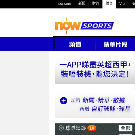
now.com
新聞
財經
體育
Viu
N
球隊追蹤
10