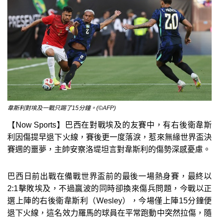
韋斯利對埃及一戰只踢了15分鐘。(©AFP)
【Now Sports】巴西在對戰埃及的友賽中，有右後衛韋斯
利因傷提早退下火線，賽後更一度落淚，惹來無緣世界盃決
賽週的噩夢，主帥安察洛堤坦言對韋斯利的傷勢深感憂慮。
巴西日前出戰在備戰世界盃前的最後一場熱身賽，最終以
2:1擊敗埃及，不過贏波的同時卻換來傷兵問題，今戰以正
選上陣的右後衛韋斯利（Wesley），今場僅上陣15分鐘便
退下火線，這名效力羅馬的球員在平常跑動中突然拉傷，隨