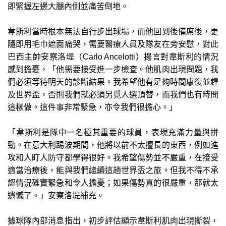
即緊握左邊大腿內側並痛苦倒地。
韋斯利當時根本無法自行步出球場，而他回到後備席後，更
隨即用毛巾遮面痛哭，需要醫療人員及隊友在旁安慰，對此
巴西主帥安察洛堤（Carlo Ancelotti）揚言對韋斯利的情況
感到擔憂，「他需要接受進一步檢查。他肌肉出現問題，我
們必須等待明天的診斷結果。我希望他有足夠時間康復並趕
及世界盃，否則我們就必須另覓人選頂替，而我們也有時間
這樣做。這件事非常緊急，亦令我們很擔心。」
「韋斯利是隊中一名極其重要的球員，表現充滿力量與拼
勁。在意大利踢波期間，他將以前不太擅長的東西，例如進
攻和人盯人防守都學得很好。我希望傷勢並不嚴重，在接受
適當治療後，能與我們繼續這趟世界盃之旅。但我不得不承
認情況確實緊急和令人擔憂；如果傷勢真的很嚴重，那就太
遺憾了。」安察洛堤補充。
據球隊內部消息指出，初步評估顯示韋斯利肌肉出現撕裂，