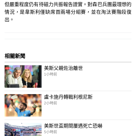
但嚴重程度仍有待磁力共振報告證實。對森巴兵團最理想的
情況，是韋斯利僅缺席首兩場分組賽，並在淘汰賽階段復
出。
相關新聞
美斯父親佐治離世
1小時前
盧卡施丹轉戰利根尼斯
2小時前
美斯世盃期間屢遇死亡恐嚇
5小時前