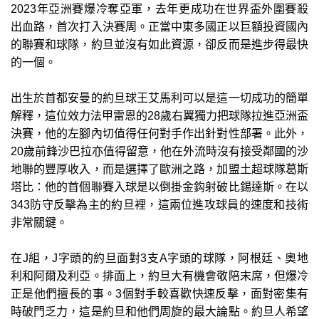
2023年亞洲賽爆冷奪亞軍，去年更成功在世界盃外圍賽殺
出血路，首次打入決賽周。正當中東多國正以巨額投資國內
的聯賽和球隊，約旦並沒有如此資源，卻反而是進步得最快
的一個。
出生於首都安曼的約旦球王艾馬利可以是這一切成功的簡單
解釋，這位效力法甲雷恩的28歲右翼獨力把球隊拉進亞洲盃
決賽，他的左腳內切值得任何對手作出針對性部署。此外，
20歲前鋒沙巴拉亦值得留意，他在外流時沒有接受鄰國的沙
地聯的豐厚收入，而是選擇了歐洲之路，加盟土超球隊葛斯
塔比：他的首個聯賽入球是以倒掛金鈎射破比錫達斯。在以
343防守反擊為主的約旦裡，這兩位進攻球員的速度和技術
非常關鍵。
在J組，J字頭的約旦面對3支A字頭的球隊，阿根廷、奧地
利和阿爾及利亞。排面上，約旦大有機會敬陪末席，但爆冷
正是他們擅長的事。3個對手較喜歡快速反擊，面對密集有
時破門乏力，這是約旦和他們周旋的最大論點。約旦人希望