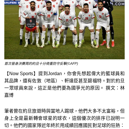
首次晉身決賽周的約旦十分倚重防守反擊(©AFP)
【Now Sports】提到Jordan，你會先想起偉大的籃球員和
其品牌，還有佐敦（地區）、軒達臣甚至碧福特。對於約旦
一眾球員來說，這正是他們要為國爭光的原因。 撰文：林
嘉博
筆者曾在約旦旅遊時與當地人踢球，他們大多不太富裕，但
身上全是最新轉會球星的球衣，這個優次的排序已說明一
切。他們的國家隊近年終於用成績回應國民對足球的狂熱：