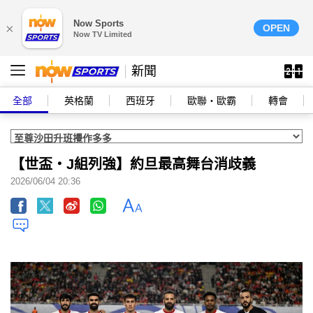
Now Sports
×
OPEN
Now TV Limited
新聞
全部
英格蘭
西班牙
歐聯‧歐霸
轉會
【世盃‧J組列強】約旦最高舞台消歧義
2026/06/04 20:36