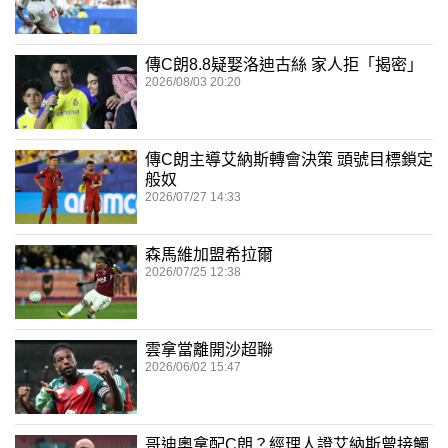
傳C朗8.8疑娶洛迪古絲 家人拒「揭密」
2026/08/03 20:20
傳C朗主導艾納斯轉會決策 頭號目標鎖定
般奴
2026/07/27 14:33
森馬維加盟希拉爾
2026/07/25 12:38
雲拿當離開沙超聯
2026/06/02 15:47
哥迪奧拿配C朗？經理人證艾納斯曾接觸