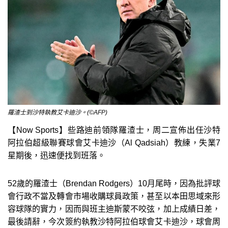
羅渣士到沙特執教艾卡迪沙。(©AFP)
【Now Sports】些路迪前領隊羅渣士，周二宣佈出任沙特
阿拉伯超級聯賽球會艾卡迪沙（Al Qadsiah）教練，失業7
星期後，迅速便找到班落。
52歲的羅渣士（Brendan Rodgers）10月尾時，因為批評球
會行政不當及轉會市場收購球員政策，甚至以本田思域來形
容球隊的實力，因而與班主迪斯蒙不咬弦，加上成績日差，
最後請辭，今次簽約執教沙特阿拉伯球會艾卡迪沙，球會周