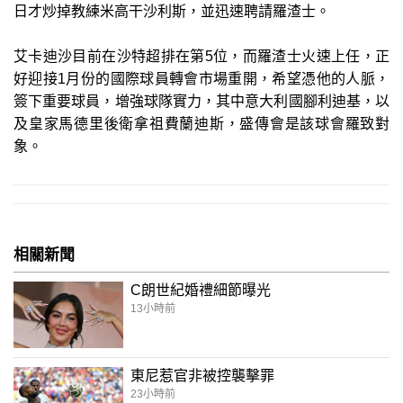
日才炒掉教練米高干沙利斯，並迅速聘請羅渣士。
艾卡迪沙目前在沙特超排在第5位，而羅渣士火速上任，正
好迎接1月份的國際球員轉會市場重開，希望憑他的人脈，
簽下重要球員，增強球隊實力，其中意大利國腳利迪基，以
及皇家馬德里後衛拿祖費蘭迪斯，盛傳會是該球會羅致對
象。
相關新聞
C朗世紀婚禮細節曝光
13小時前
東尼惹官非被控襲擊罪
23小時前