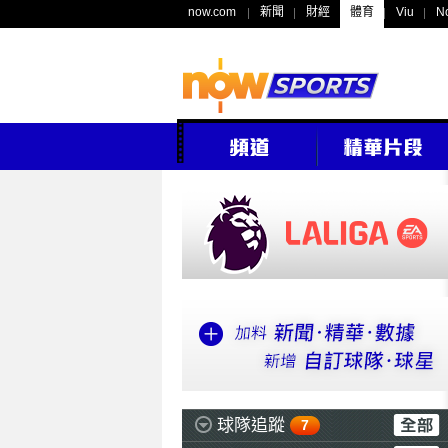
now.com
新聞
財經
體育
Viu
N
球隊追蹤
7