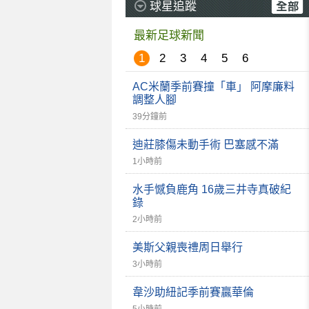
球星追蹤
最新足球新聞
1
2
3
4
5
6
AC米蘭季前賽撞「車」 阿摩廉料
調整人腳
39分鐘前
迪莊膝傷未動手術 巴塞感不滿
1小時前
水手憾負鹿角 16歲三井寺真破紀
錄
2小時前
美斯父親喪禮周日舉行
3小時前
韋沙助紐記季前賽贏華倫