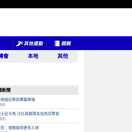
轉會
本地
其他
關新聞
沙助紐記季前賽贏華倫
時前
戰士征大馬 沙比與舊隊友加西亞聚首
時前
域克：理應取得更多入球