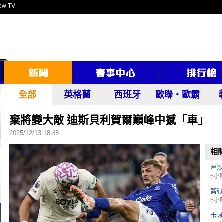
ow TV
全部
英格蘭
西班牙
歐聯‧歐霸
棄將變大敵 迪斯貝利賀爾巔峰中撼「車」
2025/12/13 18:48
相
韋
5小
藍
5小
卡