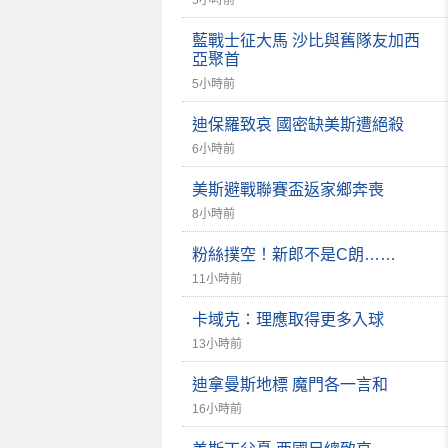
5小時前
藍戰士征大馬 沙比與舊隊友加西
亞聚首
5小時前
迪保羅致哀 國密缺美斯遭絕殺
6小時前
美斯避戰聯賽盃返家鄉奔喪
8小時前
粉絲撲空！新郎不是C朗……
11小時前
卡域克：理應取得更多入球
13小時前
迪拿曼斯地標 魔門各一言和
16小時前