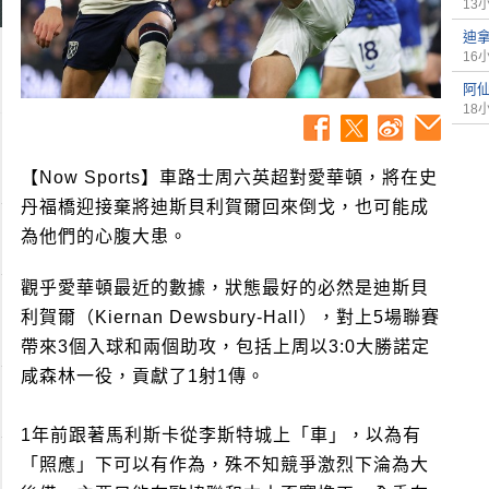
13
迪
16
阿
18
【Now Sports】車路士周六英超對愛華頓，將在史
丹福橋迎接棄將迪斯貝利賀爾回來倒戈，也可能成
為他們的心腹大患。
觀乎愛華頓最近的數據，狀態最好的必然是迪斯貝
利賀爾（Kiernan Dewsbury-Hall），對上5場聯賽
帶來3個入球和兩個助攻，包括上周以3:0大勝諾定
咸森林一役，貢獻了1射1傳。
1年前跟著馬利斯卡從李斯特城上「車」，以為有
「照應」下可以有作為，殊不知競爭激烈下淪為大