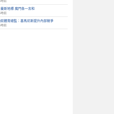
小時前
拿曼斯地標 魔門各一言和
小時前
仙奴體育總監：基馬尼斯提升內部競爭
小時前