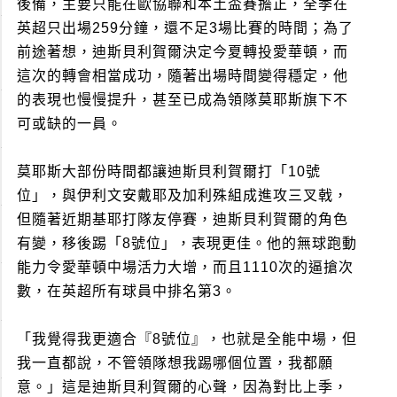
後備，主要只能在歐協聯和本土盃賽擔正，全季在
英超只出場259分鐘，還不足3場比賽的時間；為了
前途著想，迪斯貝利賀爾決定今夏轉投愛華頓，而
這次的轉會相當成功，隨著出場時間變得穩定，他
的表現也慢慢提升，甚至已成為領隊莫耶斯旗下不
可或缺的一員。
莫耶斯大部份時間都讓迪斯貝利賀爾打「10號
位」，與伊利文安戴耶及加利殊組成進攻三叉戟，
但隨著近期基耶打隊友停賽，迪斯貝利賀爾的角色
有變，移後踢「8號位」，表現更佳。他的無球跑動
能力令愛華頓中場活力大增，而且1110次的逼搶次
數，在英超所有球員中排名第3。
「我覺得我更適合『8號位』，也就是全能中場，但
我一直都說，不管領隊想我踢哪個位置，我都願
意。」這是迪斯貝利賀爾的心聲，因為對比上季，