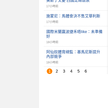
美斯丁父憂 西國足總致哀
17小時前
施蒙尼：馬體會決不售艾華利斯
17小時前
國際米蘭贏波捷禾唔like：未準備
好
18小時前
阿仙奴體育總監：基馬尼斯提升
內部競爭
18小時前
1
2
3
4
5
6