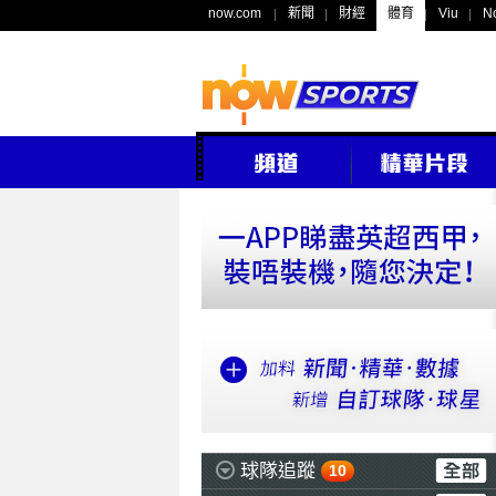
now.com
新聞
財經
體育
Viu
N
球隊追蹤
10