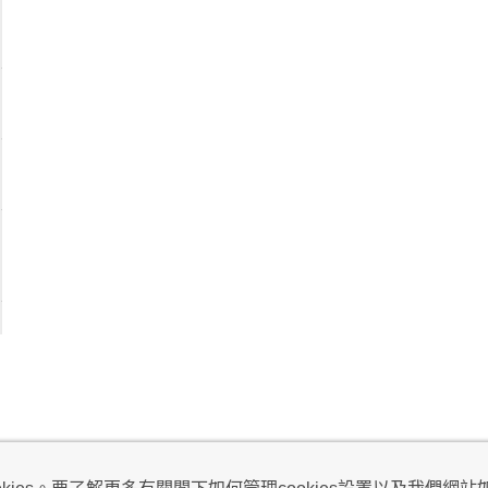
視及不騷擾聲明