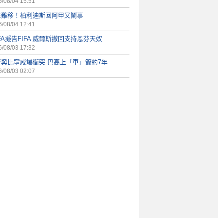
/08/04 15:51
性難移！柏利迪斯回阿甲又鬧事
/08/04 12:41
FA擬告FIFA 威爾斯撤回支持恩芬天奴
/08/03 17:32
盃與比寧咸爆衝突 巴高上「車」簽約7年
/08/03 02:07