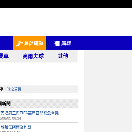
賽車
高爾夫球
其他
字：
球之筆得
關新聞
天奴周三與FIFA高層召開緊急會議
/08/05 09:34
高域離任阿爾及利亞