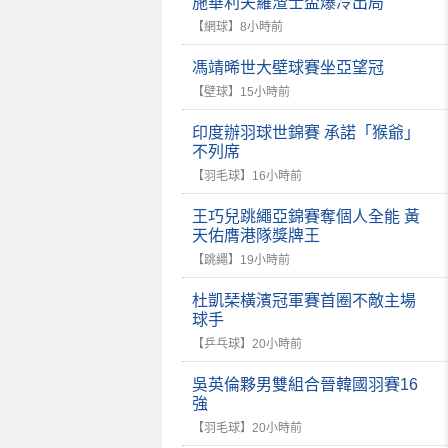
施華利夫羅渣士盃爆冷出局
【網球】
8小時前
馮靖晞世大壁球賽坐亞望冠
【壁球】
15小時前
印度辦羽球世錦賽 承諾「猴爺」
不列席
【羽毛球】
16小時前
王巧兒跳繩亞錦賽奪個人全能 黃
天佑膺港隊獎牌王
【跳繩】
19小時前
杜凱琹橫濱冠軍賽首圈不敵主場
球手
【乒乓球】
20小時前
吳英倫夥男雙組合晉韓國羽賽16
強
【羽毛球】
20小時前