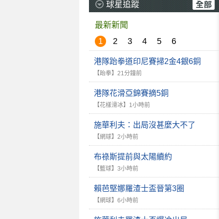
球星追蹤
最新新聞
1
2
3
4
5
6
港隊跆拳道印尼賽掃2金4銀6銅
【跆拳】
21分鐘前
港隊花滑亞錦賽摘5銅
【花樣滑冰】
1小時前
施華利夫：出局沒甚麼大不了
【網球】
2小時前
布祿斯提前與太陽續約
【籃球】
3小時前
賴芭堅娜羅渣士盃晉第3圈
【網球】
6小時前