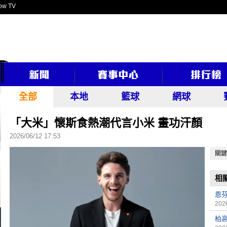
ow TV
全部
本地
籃球
網球
「大米」懷斯食熱潮代言小米 畫功汗顏
2026/06/12 17:53
關鍵
相
恩芬
2026
柏