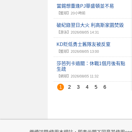
當錫想重逢PJ華盛頓並不易
【籃球】
20小時前
破紀錄翌日大火 利高斯家園焚毀
【游泳】
2026/08/05 14:31
KD貶低勇士舊隊友被反窒
【籃球】
2026/08/05 13:00
莎芭列卡過關：休戰1個月後有點
生疏
【網球】
2026/08/05 11:32
1
2
3
4
5
6
私隱政策
|
使用條款
|
免責及著作權聲明
|
不歧