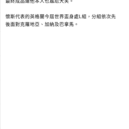
最終成品連他本人也尷尬大笑。
懷斯代表的英格蘭今屆世界盃身處L組，分組依次先
後面對克羅地亞、加納及巴拿馬。