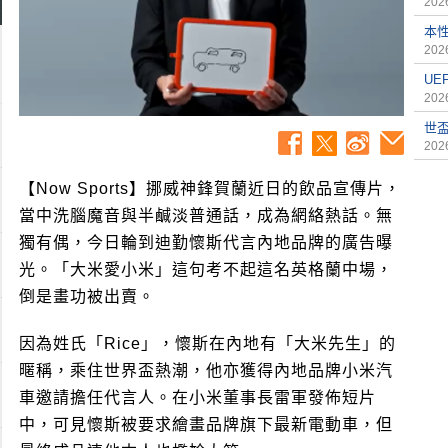
2026
本
2026
UE
2026
世
2026
【Now Sports】挪威神鋒賀蘭近日的飲品宣傳片，
當中洗腦魔音與半鹹淡普通話，成為網絡熱話。無
獨有偶，今日輪到迪勤懷斯代言內地品牌的廣告曝
光。「大米愛小米」這句考不起這名英格蘭中場，
倒是畫功被出賣。
因為姓氏「Rice」，懷斯在內地有「大米先生」的
暱稱，乘住世界盃熱潮，他亦獲得內地品牌小米汽
車邀請擔任代言人。在小米董事長雷軍發佈短片
中，可見懷斯被要求繪畫品牌旗下最新電動車，但