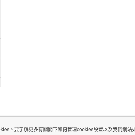
視及不騷擾聲明
ies。要了解更多有關閣下如何管理cookies設置以及我們網站如