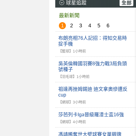
球星追蹤
最新新聞
1
2
3
4
5
6
布朗亮相76人記招：得知交易時
掟手機
【籃球】
1小時前
吳英倫韓國羽賽8強力戰3局負頭
號種子
【羽毛球】
1小時前
祖達再挫姆錫迪 迪文拿奧慘遭反
cup
【網球】
3小時前
莎芭列卡Iga晉級羅渣士盃16強
【網球】
4小時前
馮靖晞奪世大壁球賽女單銀牌