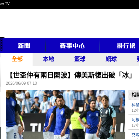
ow TV
全部
本地
籃球
網球
【世盃仲有兩日開波】傳美斯復出破「冰」
2026/06/09 07:10
相
科
12
阿根
17
兌