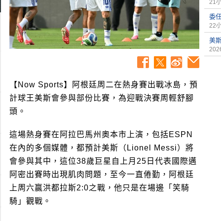
21
委
22
美
2026
【Now Sports】阿根廷周二在熱身賽出戰冰島，預
計球王美斯會參與部份比賽，為迎戰決賽周輕舒腳
頭。
這場熱身賽在阿拉巴馬州奧本市上演，包括ESPN
在內的多個媒體，都預計美斯（Lionel Messi）將
會參與其中，這位38歲巨星自上月25日代表國際邁
阿密出賽時出現肌肉問題，至今一直倦勤，阿根廷
上周六贏洪都拉斯2:0之戰，他只是在場邊「笑騎
騎」觀戰。