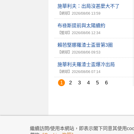
施華利夫：出局沒甚麼大不了
【網球】
2026/08/06 13:59
布祿斯提前與太陽續約
【籃球】
2026/08/06 12:34
賴芭堅娜羅渣士盃晉第3圈
【網球】
2026/08/06 09:53
施華利夫羅渣士盃爆冷出局
【網球】
2026/08/06 07:14
1
2
3
4
5
6
私隱政策
|
使用條款
|
免責及著作權聲明
|
不歧
繼續訪問/使用本網站，即表示閣下同意其使用cook