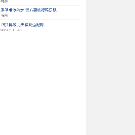
小時前
任洪明甫涉內定 警方突擊搜韓足總
小時前
斯2射1傳破北美聯賽盃紀錄
/08/06 13:48