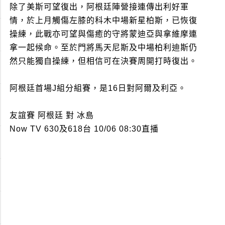
除了美斯可望復出，阿根廷陣營接連傳出利好軍
情，於上月觸傷左膝的科木中場新星柏斯，已恢復
操練，此戰亦可望與傷癒的守將蒙迪亞與拿維摩連
拿一起候命。至於門將馬天尼斯及中場柏利迪斯仍
然只能獨自操練，但相信可在決賽周開打時復出。
阿根廷首場J組分組賽，是16日對阿爾及利亞。
友誼賽 阿根廷 對 冰島
Now TV 630及618台 10/06 08:30直播