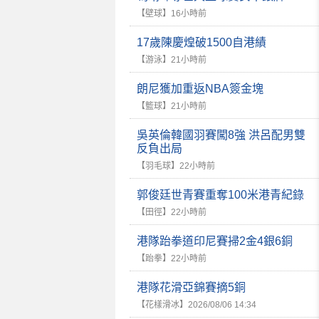
【壁球】
16小時前
17歲陳慶煌破1500自港績
【游泳】
21小時前
朗尼獲加重返NBA簽金塊
【籃球】
21小時前
吳英倫韓國羽賽闖8強 洪呂配男雙
反負出局
【羽毛球】
22小時前
郭俊廷世青賽重奪100米港青紀錄
【田徑】
22小時前
港隊跆拳道印尼賽掃2金4銀6銅
【跆拳】
22小時前
港隊花滑亞錦賽摘5銅
【花樣滑冰】
2026/08/06 14:34