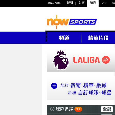
now.com
新聞
財經
體育
Viu
N
球隊追蹤
17