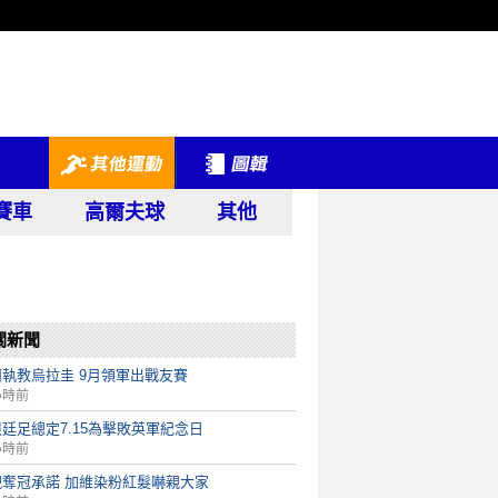
賽車
高爾夫球
其他
關新聞
蘭執教烏拉圭 9月領軍出戰友賽
小時前
廷足總定7.15為擊敗英軍紀念日
小時前
現奪冠承諾 加維染粉紅髮嚇親大家