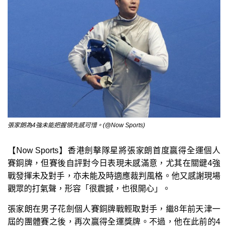
張家朗為4強未能把握領先感可惜。(@Now Sports)
【Now Sports】香港劍擊隊星將張家朗首度贏得全運個人
賽銅牌，但賽後自評對今日表現未感滿意，尤其在關鍵4強
戰發揮未及對手，亦未能及時適應裁判風格。他又感謝現場
觀眾的打氣聲，形容「很震撼，也很開心」。
張家朗在男子花劍個人賽銅牌戰輕取對手，繼8年前天津一
屆的團體賽之後，再次贏得全運獎牌。不過，他在此前的4