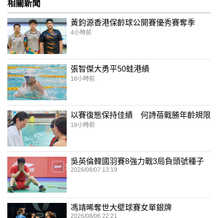
相關新聞
黃鈞源香港保齡球公開賽優秀賽奪季
4小時前
張智傑大勇平50蛙港績
16小時前
以賽復態保持佳績 何詩蓓戰勝年齡規限
18小時前
吳英倫韓國羽賽8強力戰3局負頭號種子
2026/08/07 13:19
馮靖晞奪世大壁球賽女單銀牌
2026/08/06 22:21