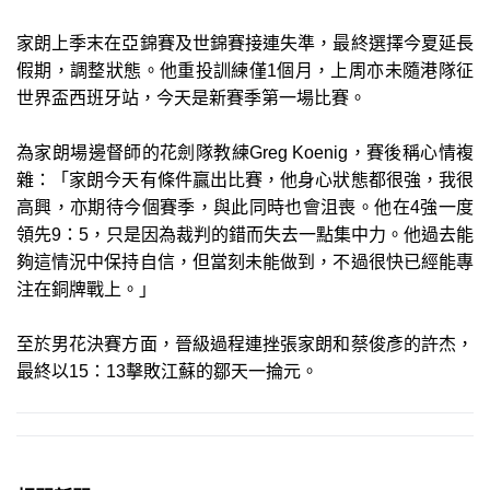
家朗上季末在亞錦賽及世錦賽接連失準，最終選擇今夏延長
假期，調整狀態。他重投訓練僅1個月，上周亦未隨港隊征
世界盃西班牙站，今天是新賽季第一場比賽。
為家朗場邊督師的花劍隊教練Greg Koenig，賽後稱心情複
雜：「家朗今天有條件贏出比賽，他身心狀態都很強，我很
高興，亦期待今個賽季，與此同時也會沮喪。他在4強一度
領先9：5，只是因為裁判的錯而失去一點集中力。他過去能
夠這情況中保持自信，但當刻未能做到，不過很快已經能專
注在銅牌戰上。」
至於男花決賽方面，晉級過程連挫張家朗和蔡俊彥的許杰，
最終以15：13擊敗江蘇的鄒天一掄元。