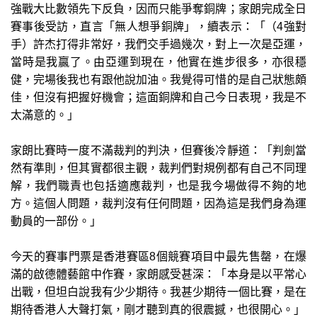
強戰大比數領先下反負，因而只能爭奪銅牌；家朗完成全日
賽事後受訪，直言「無人想爭銅牌」，續表示：「（4強對
手）許杰打得非常好，我們交手過幾次，對上一次是亞運，
當時是我贏了。由亞運到現在，他實在進步很多，亦很穩
健，完場後我也有跟他說加油。我覺得可惜的是自己狀態頗
佳，但沒有把握好機會；這面銅牌和自己今日表現，我是不
太滿意的。」
家朗比賽時一度不滿裁判的判決，但賽後冷靜道：「判劍當
然有準則，但其實都很主觀，裁判們對規例都有自己不同理
解，我們職責也包括適應裁判，也是我今場做得不夠的地
方。這個人問題，裁判沒有任何問題，因為這是我們身為運
動員的一部份。」
今天的賽事門票是香港賽區8個競賽項目中最先售罄，在爆
滿的啟德體藝館中作賽，家朗感受甚深：「本身是以平常心
出戰，但坦白說我有少少期待。我甚少期待一個比賽，是在
期待香港人大聲打氣，剛才聽到真的很震撼，也很開心。」