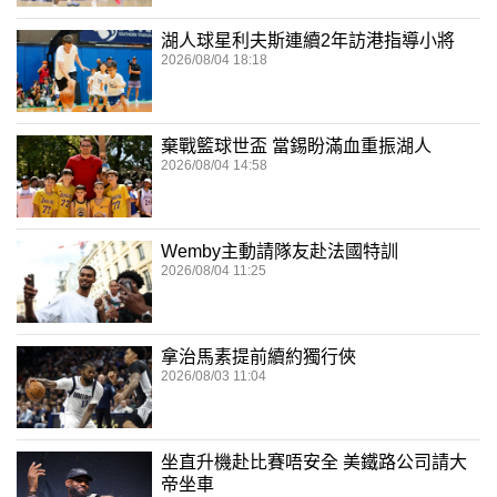
湖人球星利夫斯連續2年訪港指導小將
2026/08/04 18:18
棄戰籃球世盃 當錫盼滿血重振湖人
2026/08/04 14:58
Wemby主動請隊友赴法國特訓
2026/08/04 11:25
拿治馬素提前續約獨行俠
2026/08/03 11:04
坐直升機赴比賽唔安全 美鐵路公司請大
帝坐車