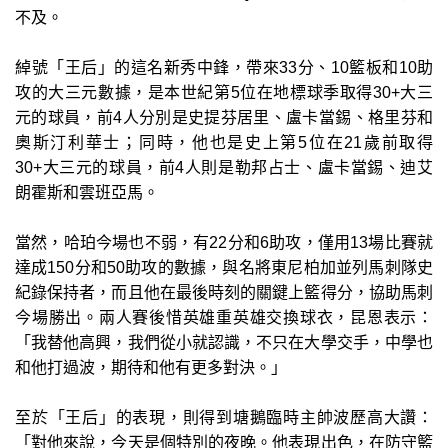
不及。
綽號「王后」的這名新秀中鋒，帶來33分、10籃板和10助
攻的大三元數據，是本世紀第5位在地標球季取得30+大三
元的球員，前4人分別是史提芬居里、盧卡當錫、格里芬和
奧斯汀利華士；同時，他也是史上第5位在21歲前取得
30+大三元的球員，前4人則是勒邦占士、盧卡當錫、迪艾
朗霍斯和雲班亞馬。
當然，哈珀今場也不弱，有22分和6助攻，僅用13場比賽就
達成150分和50助攻的數據，與名將東尼柏加並列馬刺隊史
紀錄保持者，而且他在最後時刻的關鍵上籃得分，協助馬刺
今場勝出。兩人賽後惜英雄重英雄交換球衣，昆恩表示：
「我替他高興，我們從小就認識，不只在大學交手，中學也
和他打過波，期待和他有更多對決。」
至於「王后」的表現，則得到塘鵝臨時主帥波歷高大讚：
「對他來說，今天是個特別的夜晚。他表現出色，在防守籃