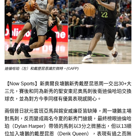
迪倫哈珀（左）和戴歷昆恩識於微時。(©AFP)
【Now Sports】新奧爾良塘鵝新秀戴歷昆恩周一交出30+大
三元，賽後和同為新秀的聖安東尼奧馬刺後衛迪倫哈珀交換
球衣，並為對方今季同樣有優異表現感開心。
兩個昔日狀元雲班亞馬與錫安威廉臣皆缺陣，周一塘鵝主場
對馬刺，反而變成兩名今夏的新秀鬥搶鏡，最終榜眼迪倫哈
珀（Dylan Harper）帶領的馬刺以3分之微勝出，但以13順
位加入塘鵝的戴歷昆恩（Derik Queen），表現有過之而無