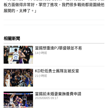
板方面做得非常好，掌控了進攻，我們很多戰術都是圍繞他
展開的，太棒了。」
相關新聞
當錫想重逢PJ華盛頓並不易
14小時前
KD貶低勇士舊隊友被反窒
21小時前
當錫前未婚妻棄撫養費申請
2026/08/05 09:17