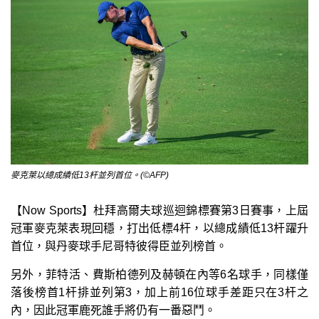
麥克萊以總成績低13杆並列首位。(©AFP)
【Now Sports】杜拜高爾夫球巡迴錦標賽第3日賽事，上屆
冠軍麥克萊表現回穩，打出低標4杆，以總成績低13杆躍升
首位，與丹麥球手尼哥特彼得臣並列榜首。
另外，菲特活、費斯柏德列及赫頓在內等6名球手，同樣僅
落後榜首1杆排並列第3，加上前16位球手差距只在3杆之
內，因此冠軍鹿死誰手將仍有一番惡鬥。