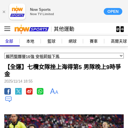
Now Sports
×
OPEN
Now TV Limited
其他運動
全部
本地
籃球
網球
賽車
高爾夫球
【全運】七欖女隊挫上海得第5 男隊晚上9時爭
金
2025/11/14 18:55