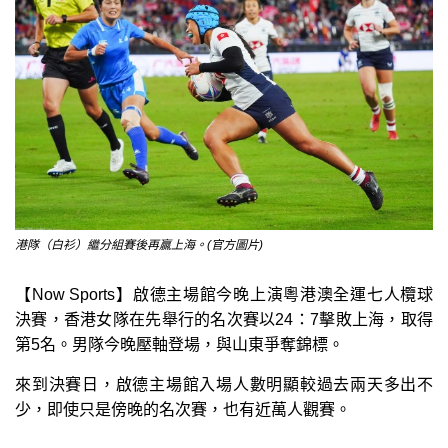
港隊（白衫）繼分組賽後再贏上海。(官方圖片)
【Now Sports】啟德主場館今晚上演粵港澳全運七人欖球
決賽，香港女隊在先舉行的名次賽以24：7擊敗上海，取得
第5名。男隊今晚壓軸登場，與山東爭奪錦標。
來到決賽日，啟德主場館入場人數明顯較過去兩天多出不
少，即使只是傍晚的名次賽，也有近萬人觀賽。