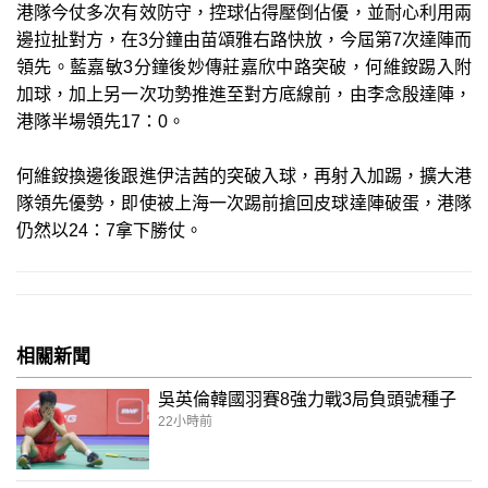
港隊今仗多次有效防守，控球佔得壓倒佔優，並耐心利用兩
邊拉扯對方，在3分鐘由苗頌雅右路快放，今屆第7次達陣而
領先。藍嘉敏3分鐘後妙傳莊嘉欣中路突破，何維銨踢入附
加球，加上另一次功勢推進至對方底線前，由李念殷達陣，
港隊半場領先17：0。
何維銨換邊後跟進伊洁茜的突破入球，再射入加踢，擴大港
隊領先優勢，即使被上海一次踢前搶回皮球達陣破蛋，港隊
仍然以24：7拿下勝仗。
相關新聞
吳英倫韓國羽賽8強力戰3局負頭號種子
22小時前