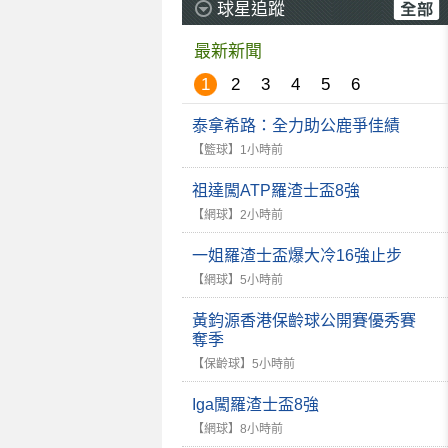
球星追蹤
最新新聞
1
2
3
4
5
6
泰拿希路：全力助公鹿爭佳績
【籃球】
1小時前
祖達闖ATP羅渣士盃8強
【網球】
2小時前
一姐羅渣士盃爆大冷16強止步
【網球】
5小時前
黃鈞源香港保齡球公開賽優秀賽
奪季
【保齡球】
5小時前
Iga闖羅渣士盃8強
【網球】
8小時前