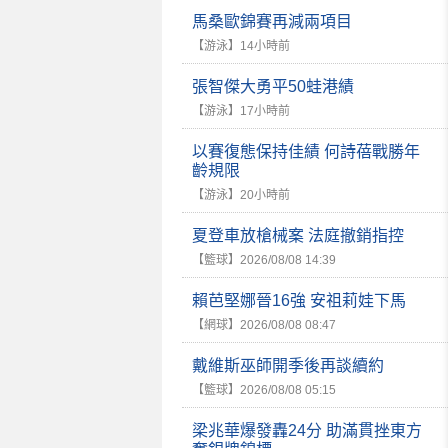
馬桑歐錦賽再減兩項目
【游泳】
14小時前
張智傑大勇平50蛙港績
【游泳】
17小時前
以賽復態保持佳績 何詩蓓戰勝年
齡規限
【游泳】
20小時前
夏登車放槍械案 法庭撤銷指控
【籃球】
2026/08/08 14:39
賴芭堅娜晉16強 安祖莉娃下馬
【網球】
2026/08/08 08:47
戴維斯巫師開季後再談續約
【籃球】
2026/08/08 05:15
梁兆華爆發轟24分 助滿貫挫東方