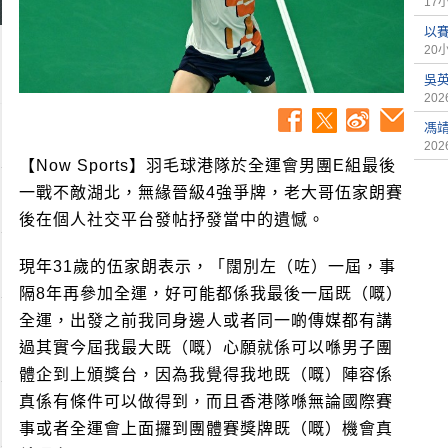
17
以
20
吳
2026
馮
2026
【Now Sports】羽毛球港隊於全運會男團E組最後
一戰不敵湖北，無緣晉級4強爭牌，老大哥伍家朗賽
後在個人社交平台發帖抒發當中的遺憾。
現年31歲的伍家朗表示，「闊別左（咗）一屆，事
隔8年再參加全運，好可能都係我最後一屆既（嘅）
全運，出發之前我同身邊人或者同一啲傳媒都有講
過其實今屆我最大既（嘅）心願就係可以喺男子團
體企到上頒獎台，因為我覺得我地既（嘅）陣容係
真係有條件可以做得到，而且香港隊喺無論國際賽
事或者全運會上面攞到團體賽獎牌既（嘅）機會真