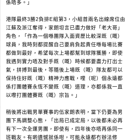
係唔多。」
港隊最終3勝2負排E組第3，小組首兩名出線席位由
江蘇及浙江奪得，家朗坦言已盡力做好「老大哥」
角色，「作為一個喺團隊入面資歷比較深既（嘅）
球員，我時刻都提醒自己要肩負起責任喺每場比賽
都做到最好，希望每次上場都幫到球隊獲勝，即使
我遇到實力唔及對手既（嘅）時候都要盡力打出士
氣，拼搏到最後，等隨後上場既（嘅）隊友都可以
保持住好既（嘅）精神力應戰，哩（呢）個永遠都
係打團體賽永恆不變既（嘅）道理，亦都係我一直
以嚟打團體賽既（嘅）宗旨。」
稍後將出戰男單賽事的伍家朗表明，當下仍要為男
團下馬調整心態，「出局已成定局，以後都未必再
有下一次全運男團，即使有，四年後亦唔再係同一
班戰友。有啲遺憾就係咁，可能永遠都冇辦法修