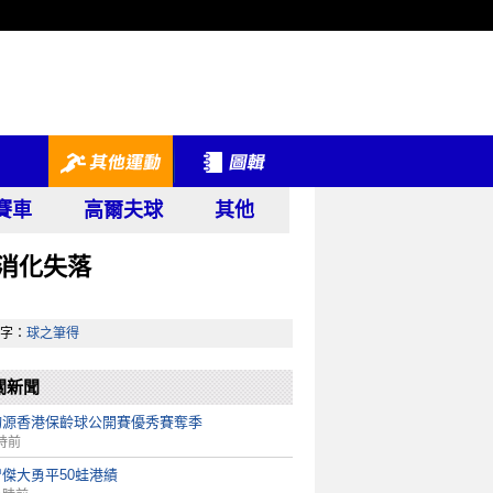
賽車
高爾夫球
其他
消化失落
字：
球之筆得
關新聞
鈞源香港保齡球公開賽優秀賽奪季
時前
傑大勇平50蛙港績