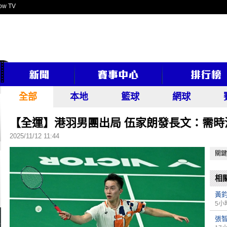
ow TV
全部
本地
籃球
網球
【全運】港羽男團出局 伍家朗發長文：需時
2025/11/12 11:44
關鍵
相
黃
5小
張智