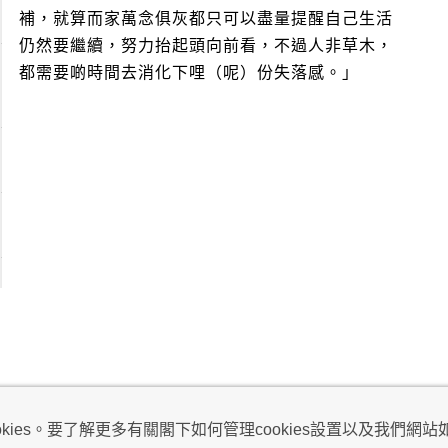
補，就算而家萬念俱灰都只可以盡量提醒自己生活
仍然要繼續，努力抬起頭向前看，不過人非草木，
都需要啲時間去消化下哩（呢）份失落感。」
視及不騷擾聲明
ies。要了解更多有關閣下如何管理cookies設置以及我們網站如