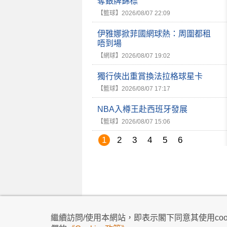
奪銀牌錦標
【籃球】
2026/08/07 22:09
伊雅娜掀菲國網球熱：周圍都租
唔到場
【網球】
2026/08/07 19:02
獨行俠出重賞換法拉格球星卡
【籃球】
2026/08/07 17:17
NBA入樽王赴西班牙發展
【籃球】
2026/08/07 15:06
1
2
3
4
5
6
私隱政策
|
使用條款
|
免責及著作權聲明
|
不歧
繼續訪問/使用本網站，即表示閣下同意其使用cook