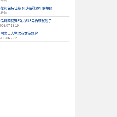
小時前
賽復態保持佳績 何詩蓓戰勝年齡規限
小時前
英倫韓國羽賽8強力戰3局負頭號種子
/08/07 13:19
靖晞奪世大壁球賽女單銀牌
/08/06 22:21