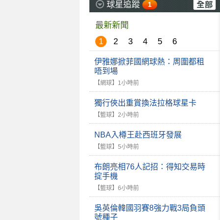
球星追蹤
1
最新新聞
1
2
3
4
5
6
伊雅娜掀菲國網球熱：周圍都租
唔到場
【網球】
1小時前
獨行俠出重賞換法拉格球星卡
【籃球】
2小時前
NBA入樽王赴西班牙發展
【籃球】
5小時前
布朗亮相76人記招：得知交易時
掟手機
【籃球】
6小時前
吳英倫韓國羽賽8強力戰3局負頭
號種子