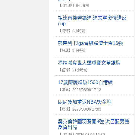
【羽毛球】
6小時前
祖達再挫姆錫迪 迪文拿奧慘遭反
cup
【網球】
8小時前
莎芭列卡Iga晉級羅渣士盃16強
【網球】
9小時前
馮靖晞奪世大壁球賽女單銀牌
【壁球】
21小時前
17歲陳慶煌破1500自港績
【游泳】
2026/08/06 17:13
朗尼獲加重返NBA簽金塊
【籃球】
2026/08/06 17:03
吳英倫韓國羽賽闖8強 洪呂配男雙
反負出局
【羽毛球】
2026/08/06 16:36