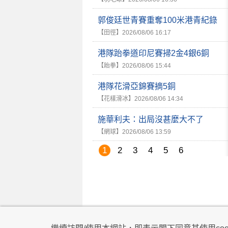
郭俊廷世青賽重奪100米港青紀錄
【田徑】
2026/08/06 16:17
港隊跆拳道印尼賽掃2金4銀6銅
【跆拳】
2026/08/06 15:44
港隊花滑亞錦賽摘5銅
【花樣滑冰】
2026/08/06 14:34
施華利夫：出局沒甚麼大不了
【網球】
2026/08/06 13:59
1
2
3
4
5
6
私隱政策
|
使用條款
|
免責及著作權聲明
|
不歧