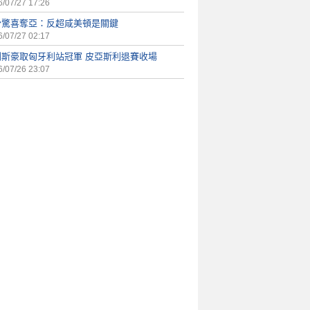
/07/27 17:26
少驚喜奪亞：反超咸美頓是關鍵
/07/27 02:17
利斯豪取匈牙利站冠軍 皮亞斯利退賽收場
/07/26 23:07