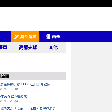
賽車
高爾夫球
其他
關新聞
野豬遭退追蹤 UFC拳王向黑帝致歉
/07/30 13:49
賽季或在歐洲區結尾
/07/29 21:33
轟戰術失誤「黑帝」：法拉利要解釋清楚