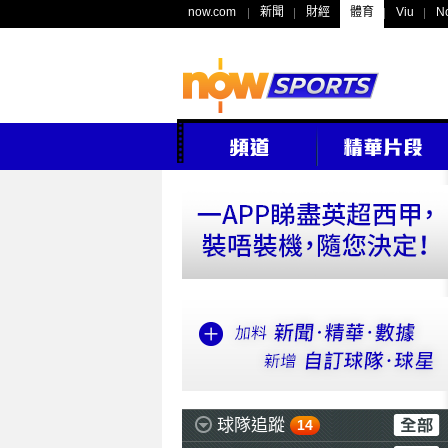
now.com
新聞
財經
體育
Viu
N
球隊追蹤
14