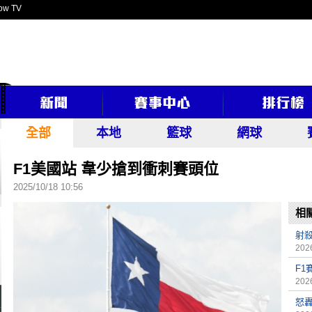
ow TV
全部
本地
籃球
網球
F1美國站 韋少搶到衝刺賽頭位
2025/10/18 10:56
相
射殺
2026
F1
2026
怒