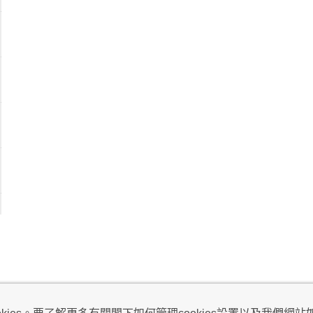
視及不騷擾聲明