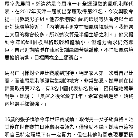
尾率先展開。鄭清然是今屆唯一有全運經驗的風帆港隊代
表，在2017年天津一屆初出茅廬取得第27名，今次與歐令
揚一同參戰男子組。他表示港隊汕尾的環境等與香港以至歐
洲訓練環境接近：「內地選手更常在細風環境練習，我們遇
上大風的機會較多，所以這次算是半個主場之利。」他又提
到今年iQfoil帆板規格較輕和體積小，但體力需求仍然艱
巨，自己近期隨隊在汕尾集訓繼續苦練體能，不怕細風環境
要搖帆前進，目標同樣企上頒獎台。
馬君正同樣對全運比賽感到期待，稱是家人第一次看自己比
賽，而汕尾是港隊經常集訓的地方，非常熟悉。她早前在世
錦賽取得第27名，有3名中國代表排名較前，預料是她競爭
對手，她說：「奧運之後沉澱了1年，希望看到進步，始終
內地選手都很強。」
16歲的張子悅靠今年世錦賽成績，取得另一女子組資格。她
其後在世青賽首日連贏兩場領先，僅後勁不繼。她表示這證
明自己特定環境下有一定實力，但在其他時間表現要更穩