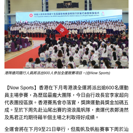
港隊連同隨行人員將派出900人參加全運競賽項目。(@Now Sports)
【Now Sports】香港在下月粵港澳全運將派出逾600名運動
員主場參賽，為歷屆最龐大團隊，今日由行政長官李家超向
代表團授區旗。香港賽馬會亦落實，獎牌運動員獎金加碼五
成。至於下周先赴汕尾出賽的滑浪風帆隊，奧運代表鄭清然
及馬君正均期待藉半個主場之利取得好成績。
全運會將在下月9至21日舉行，但風帆及帆船賽事下周於汕