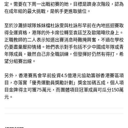
定。需要在下周一出戰初賽的她，目標是躋身次階段，認為
在成年組的最大挑戰，是帆手更進取搶位。
至於沙灘排球隊姊妹檔杜詠雯與杜詠彤早前在內地巡迴賽取
得全運資格，港隊的外卡席位轉至袁廷芝及歐陽暐欣身上。
正職教師的二人表示知道出賽消息時難掩興奮，不過在學校
仍要盡量壓抑情緒。她們表示對手包括不少中國成年隊或青
年隊成員，雖然自己非全職訓練，但發揮好仍然有得打，希
望分組賽出線。
另外，香港賽馬會早前投資4.5億港元協助籌辦香港賽區項
目，亦落實「優秀運動員獎勵計劃」獎金加碼五成，個人項
目金牌得主可獲75萬元，而團體項目冠軍成員可瓜分150萬
元。