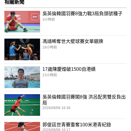
相關新聞
吳英倫韓國羽賽8強力戰3局負頭號種子
3小時前
馮靖晞奪世大壁球賽女單銀牌
18小時前
17歲陳慶煌破1500自港績
23小時前
吳英倫韓國羽賽闖8強 洪呂配男雙反負出
局
2026/08/06 16:36
郭俊廷世青賽重奪100米港青紀錄
2026/08/06 16:17