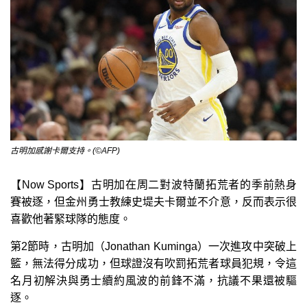
古明加感謝卡爾支持。(©AFP)
【Now Sports】古明加在周二對波特蘭拓荒者的季前熱身
賽被逐，但金州勇士教練史堤夫卡爾並不介意，反而表示很
喜歡他著緊球隊的態度。
第2節時，古明加（Jonathan Kuminga）一次進攻中突破上
籃，無法得分成功，但球證沒有吹罰拓荒者球員犯規，令這
名月初解決與勇士續約風波的前鋒不滿，抗議不果還被驅
逐。