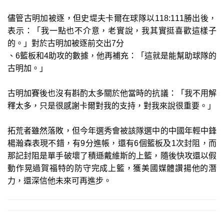
儘管古明加被逐，但史堤夫卡爾在球隊以118:111勝出後，
表示：「我一點也不介意，老實說，我其實挺喜歡這樣子
的。」對於古明加被逐前交出7分
、6籃板和4助攻的數據，他再補充：「這就是能幫助球隊的
古明加。」
古明加賽後也沒有斟酌太多關於他當時的抗議：「我不用解
釋太多，只是很感謝卡爾對我的支持，對我來說很重要。」
拓荒者雖然落敗，但今年選秀會被該隊選中的中國年輕中鋒
楊瀚森表現不錯，有9分進帳，還有6個籃板及1次封阻，而
那記封阻是單手破壞了積遜戴維斯的上籃，隨後快攻還以假
動作晃過賀福特的防守完成上籃，獲美國媒體讚揚他的潛
力，還深信他未來可再進步。