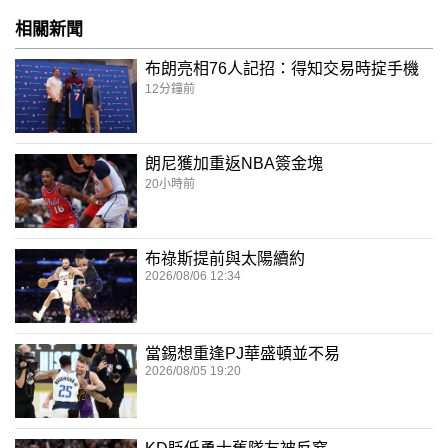
相關新聞
布朗亮相76人記招：得知交易時掟手機
12分鐘前
朗尼獲加重返NBA簽金塊
20小時前
布祿斯提前與太陽續約
2026/08/06 12:34
當錫想重逢PJ華盛頓並不易
2026/08/05 19:20