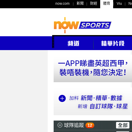
now.com
新聞
財經
體育
Viu
N
球隊追蹤
12