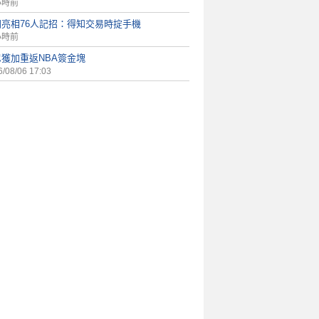
小時前
朗亮相76人記招：得知交易時掟手機
小時前
獲加重返NBA簽金塊
/08/06 17:03