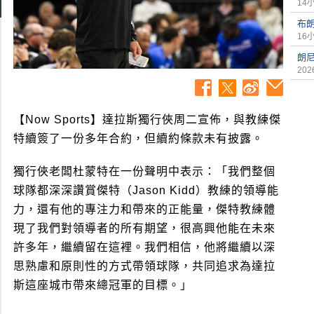
14
布
16
朗尼
2026
【Now Sports】達拉斯獨行俠周二宣佈，與教練傑
特續簽了一份多年合約，但續約條款未有披露。
獨行俠老闆杜蒙特在一份聲明中表示：「我們整個
球隊都深深讚賞傑特（Jason Kidd）教練的領導能
力，還有他的專注力和帶來的正能量，傑特教練體
現了我們對領導者的所有期望，很高興他能在未來
許多年，繼續留在這裡。我們相信，他將繼續以深
思熟慮和原則性的方式帶領球隊，共同追求為達拉
斯這座城市帶來總冠軍的目標。」