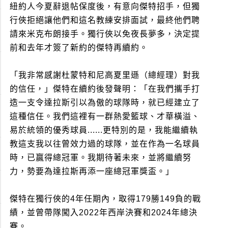
紐約人今夏辭退帖保度後，有意向傑特招手，但獨
行俠拒絕讓他們和這名教練安排面試，最終他們聘
請來米克布朗接手。獨行俠以免夜長夢多，決定提
前和去年才簽了新約的傑特再續約。
「我非常感謝杜蒙特和尼高夏里遜（總經理）對我
的信任，」傑特在續約後發聲明：「在我們攜手打
造一支令達拉斯引以為傲的球隊時，就已經建立了
這種信任。我們這裡有一群熱愛籃球、才華橫溢、
易於統領的優秀球員......更特別的是，我能繼續執
教這支我以往曾效力過的球隊，並在作為一名球員
時，已贏得總冠軍。我期待著未來，並將繼續努
力，勢要為達拉斯再添一座總冠軍獎盃。」
傑特在獨行俠的4年任期內，取得179勝149負的戰
績，並曾帶隊闖入2022年西岸決賽和2024年總決
賽。