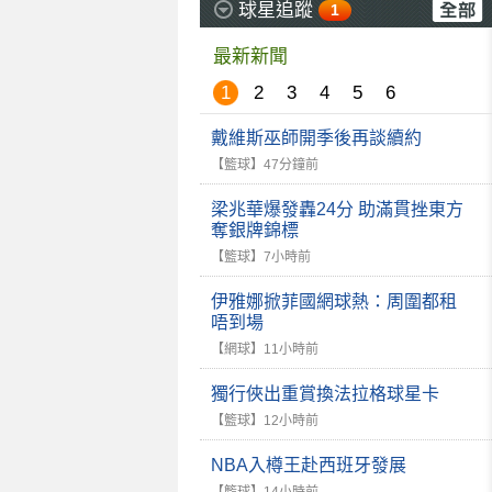
球星追蹤
1
最新新聞
1
2
3
4
5
6
戴維斯巫師開季後再談續約
【籃球】
47分鐘前
梁兆華爆發轟24分 助滿貫挫東方
奪銀牌錦標
【籃球】
7小時前
伊雅娜掀菲國網球熱：周圍都租
唔到場
【網球】
11小時前
獨行俠出重賞換法拉格球星卡
【籃球】
12小時前
NBA入樽王赴西班牙發展