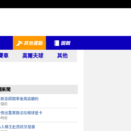
賽車
高爾夫球
其他
關新聞
維斯巫師開季後再談續約
分鐘前
行俠出重賞換法拉格球星卡
小時前
A入樽王赴西班牙發展