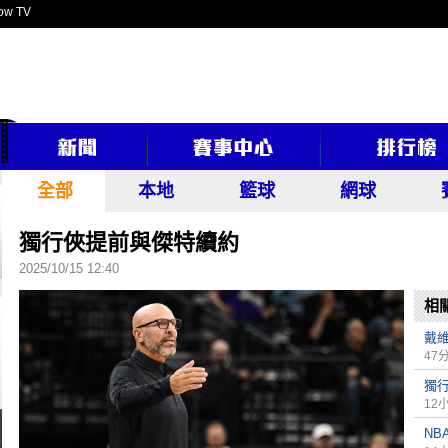
ow TV
全部
本地
籃球
網球
獨行俠提前與傑特續約
2025/10/15 12:40
相
戴
47
獨
12
NB