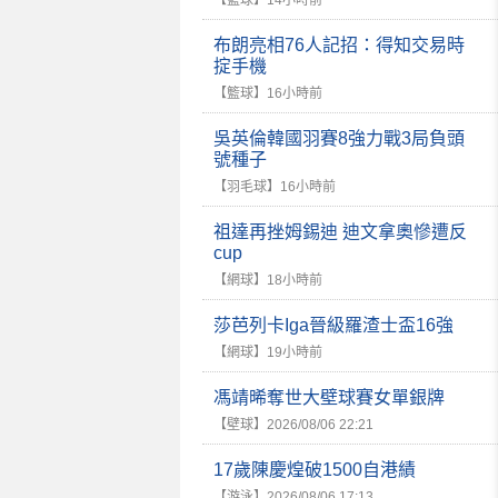
【籃球】
14小時前
布朗亮相76人記招：得知交易時
掟手機
【籃球】
16小時前
吳英倫韓國羽賽8強力戰3局負頭
號種子
【羽毛球】
16小時前
祖達再挫姆錫迪 迪文拿奧慘遭反
cup
【網球】
18小時前
莎芭列卡Iga晉級羅渣士盃16強
【網球】
19小時前
馮靖晞奪世大壁球賽女單銀牌
【壁球】
2026/08/06 22:21
17歲陳慶煌破1500自港績
【游泳】
2026/08/06 17:13