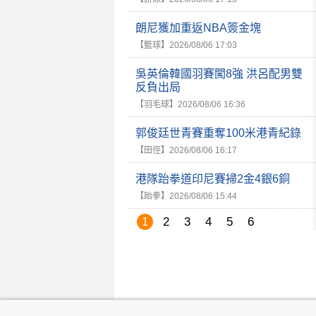
朗尼獲加重返NBA簽金塊
【籃球】
2026/08/06 17:03
吳英倫韓國羽賽闖8強 洪呂配男雙
反負出局
【羽毛球】
2026/08/06 16:36
郭俊廷世青賽重奪100米港青紀錄
【田徑】
2026/08/06 16:17
港隊跆拳道印尼賽掃2金4銀6銅
【跆拳】
2026/08/06 15:44
1
2
3
4
5
6