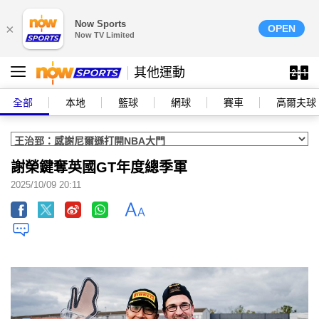
Now Sports
×
OPEN
Now TV Limited
其他運動
全部
本地
籃球
網球
賽車
高爾夫球
謝榮鍵奪英國GT年度總季軍
2025/10/09 20:11