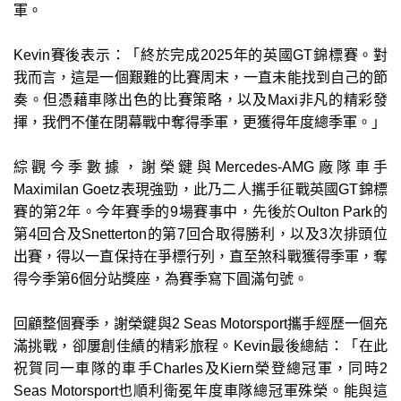
軍。
Kevin賽後表示：「終於完成2025年的英國GT錦標賽。對
我而言，這是一個艱難的比賽周末，一直未能找到自己的節
奏。但憑藉車隊出色的比賽策略，以及Maxi非凡的精彩發
揮，我們不僅在閉幕戰中奪得季軍，更獲得年度總季軍。」
綜觀今季數據，謝榮鍵與Mercedes-AMG廠隊車手
Maximilan Goetz表現強勁，此乃二人攜手征戰英國GT錦標
賽的第2年。今年賽季的9場賽事中，先後於Oulton Park的
第4回合及Snetterton的第7回合取得勝利，以及3次排頭位
出賽，得以一直保持在爭標行列，直至煞科戰獲得季軍，奪
得今季第6個分站獎座，為賽季寫下圓滿句號。
回顧整個賽季，謝榮鍵與2 Seas Motorsport攜手經歷一個充
滿挑戰，卻屢創佳績的精彩旅程。Kevin最後總結：「在此
祝賀同一車隊的車手Charles及Kiern榮登總冠軍，同時2
Seas Motorsport也順利衛冕年度車隊總冠軍殊榮。能與這