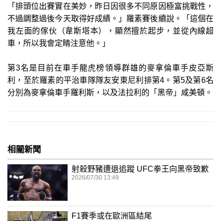
「排頭位出賽實在美妙，昨日因很多不同原因極富挑戰性，
不過調整過後今天取得好成績。」羅素賽後續說。「這個在
我左面的傢伙（韋斯塔本），顯然擅於起步，並從內線超
車，所以我會定睛注意他。」
第3名是目前在車手龍虎榜領導群雄的麥拿倫車手皮亞斯
利，至於羅素的平治車隊隊友安東尼利排第4。第5及第6名
分別為麥拿倫車手羅利斯，以及法拉利的「黑帝」咸美頓。
相關新聞
射殺野豬遭退追蹤 UFC拳王向黑帝致歉
2026/07/30 13:49
F1賽季或在歐洲區結尾