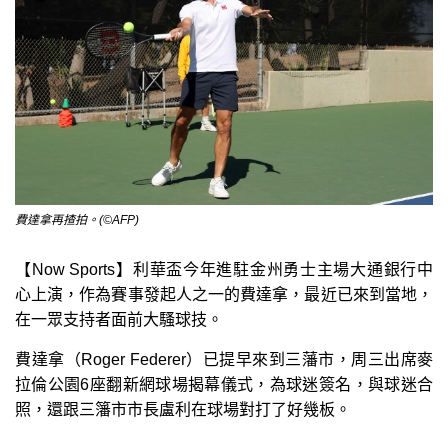
費達拿再揸拍。(©AFP)
【Now Sports】利華盃今年進駐金州勇士主場大通銀行中
心上演，作為賽事發起人之一的費達拿，最近已來到當地，
在一眾支持者面前大騷球技。
費達拿（Roger Federer）已提早來到三藩市，周三出席麥
拉倫公園6座翻新網球場揭幕儀式，為球迷簽名，與球迷合
照，還跟三籓市市長盧利在球場對打了好幾板。