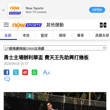
Now Sports
×
OPEN
Now TV Limited
其他運動
全部
本地
籃球
網球
賽車
高爾夫球
勇士主場辦利華盃 費天王先助興打幾板
2025/09/18 16:57