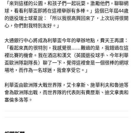
「來到這樣的公園，和孩子們一起玩耍，激勵他們，聊聊網
球，看看利華盃即將在這裡舉辦有多棒。」這個已年屆44歲
的退役瑞士球星說：「所以我很高興回來了，上次玩得很開
心，你們對我特別友好。」
大通銀行中心將成為利華盃今年的舉辦地點，費天王再謂：
「看起來真的很特別，我感覺很……難過的是，我錯過在這
裡比賽的機會。我在酒店和漢文（英國退役球手、今年利華
盃歐洲隊副隊長）聊了一下，覺得這裡會是一個很棒的網球
場地，而作為一名球迷，我會享受它。」
利華盃由歐洲隊大戰世界隊，艾卡拿斯、施華利夫和魯迪等
會為歐洲隊出戰，而世界隊的代表則有費歷斯、迪文拿奧和
塞倫多洛等。