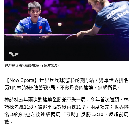
林詩棟苦戰7局後敗陣。(官方圖片)
【Now Sports】世界乒乓球冠軍賽澳門站，男單世界排名
第1的林詩棟8強苦戰7局，不敵丹麥的連迪，無緣衛冕。
林詩棟去年兩次對連迪全勝兼不失一局，今年首次碰頭，林
詩棟先贏11:8，被追平局數後再贏11:7，兩度領先；世界排
名19的連迪之後連續兩局「刁時」反勝12:10，反超前局
數。