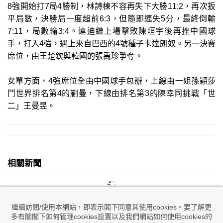
8強開始打7局4勝制，林詩棟不容再失下大勝11:2，再次扳
平局數，決勝局一度超前6:3，但隨即連失5分，最終倒輸
7:11，局數輸3:4。連迪繼上場擊敗陳垣宇後再挫中國球
手，打入4強，遇上來自巴西的4號種子卡達朗奴。另一決賽
席位，由王楚欽與韓國的張禹珍爭奪。
女單方面，4強席位全由中國球手包辦，上線由一姐孫穎莎
鬥世界排名第4的蒯曼，下線由排名第3的陳幸同挑戰「世
二」王曼昱。
相關新聞
繼續訪問/使用本網站，即表示閣下同意其使用cookies。要了解更
多有關閣下如何管理cookies設置以及我們網站如何使用cookies的