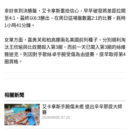
幸好來到決勝盤，艾卡拿斯重拾信心，早早破發將差距拉開
至4:1，最終以6:3勝出，在周日這場盤數贏2:1的比賽，耗時
1小時41分鐘。
女單方面，嘉奧芙和柏高娜兩名美國前列種子，分別順利淘
汰王欣瑜與比奴爾殺入第3圈，而前一天已闖入第3圈的絲維
雅迪克，則因對手歌絲卓手腕受傷為由退賽，提早取得第4
圈資格。
相關新聞
艾卡拿斯手腕傷未癒 退出辛辛那提大師
賽
2026/08/05 07:25