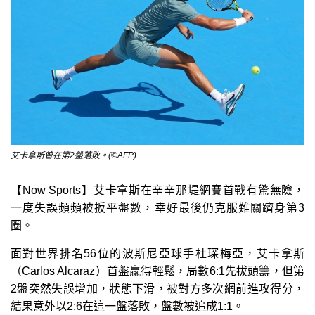
艾卡拿斯曾在第2盤落敗。(©AFP)
【Now Sports】艾卡拿斯在辛辛那堤網賽首戰有驚無險，
一度失誤頻頻被扳平盤數，幸好最後仍克服難關躋身第3
圈。
面對世界排名56位的波斯尼亞球手杜琛梅亞，艾卡拿斯
（Carlos Alcaraz）首盤贏得輕鬆，局數6:1先拔頭籌，但第
2盤突然失誤增加，狀態下滑，被對方多次網前進攻得分，
結果意外以2:6在這一盤落敗，盤數被追成1:1。