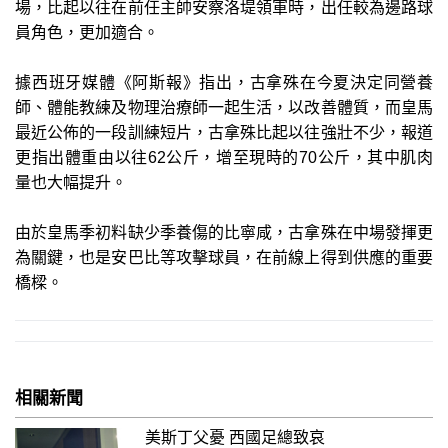
場，比起以往在前任主帥安察洛堤領軍時，出任較為邊路球
員角色，更加適合。
據西班牙媒體《阿斯報》指出，古拿殊在今夏決定同營養
師、體能教練及物理治療師一起生活，以改善體質，而皇馬
最近公佈的一段訓練短片，古拿殊比起以往強壯不少，報道
更指出體重由以往62公斤，增至現時的70公斤，其中肌肉
量也大幅提升。
由於皇馬季初料缺少季養傷的比寧咸，古拿殊在中場發揮更
為關鍵，也是安巴比等攻擊球員，在前線上得到供應的重要
橋樑。
相關新聞
美斯丁父憂 西國足總致哀