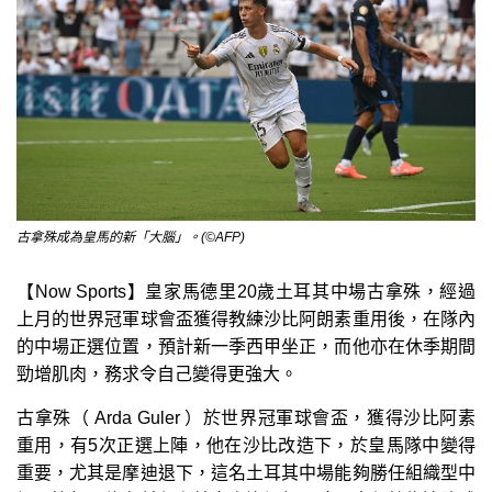
古拿殊成為皇馬的新「大腦」。(©AFP)
【Now Sports】皇家馬德里20歲土耳其中場古拿殊，經過
上月的世界冠軍球會盃獲得教練沙比阿朗素重用後，在隊內
的中場正選位置，預計新一季西甲坐正，而他亦在休季期間
勁增肌肉，務求令自己變得更強大。
古拿殊（ Arda Guler ）於世界冠軍球會盃，獲得沙比阿素
重用，有5次正選上陣，他在沙比改造下，於皇馬隊中變得
重要，尤其是摩迪退下，這名土耳其中場能夠勝任組織型中