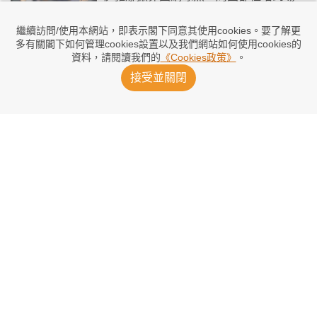
22小時前
繼續訪問/使用本網站，即表示閣下同意其使用cookies。要了解更
多有關閣下如何管理cookies設置以及我們網站如何使用cookies的
資料，請閱讀我們的
《Cookies政策》
。
祖達再挫姆錫迪 迪文拿奧慘遭反cup
2026/08/07 11:31
接受並關閉
莎芭列卡Iga晉級羅渣士盃16強
2026/08/07 10:25
施華利夫：出局沒甚麼大不了
2026/08/06 13:59
費歷斯稱霸華盛頓 祖達失第2冠當交學費
2026/08/04 13:14