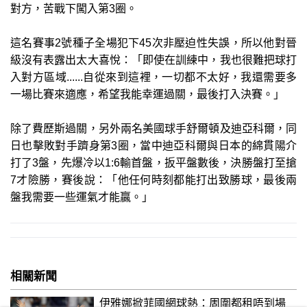
對方，苦戰下闖入第3圈。
這名賽事2號種子全場犯下45次非壓迫性失誤，所以他對晉
級沒有表露出太大喜悅：「即使在訓練中，我也很難把球打
入對方區域......自從來到這裡，一切都不太好，我還需要多
一場比賽來適應，希望我能幸運過關，最後打入決賽。」
除了費歷斯過關，另外兩名美國球手舒爾頓及迪亞科爾，同
日也擊敗對手躋身第3圈，當中迪亞科爾與日本的綿貫陽介
打了3盤，先爆冷以1:6輸首盤，扳平盤數後，決勝盤打至搶
7才險勝，賽後說：「他任何時刻都能打出致勝球，最後兩
盤我需要一些運氣才能贏。」
相關新聞
伊雅娜掀菲國網球熱：周圍都租唔到場