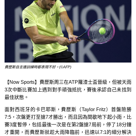
費歷斯自言連訓練時都表現不好。(©AFP)
【Now Sports】費歷斯周三在ATP羅渣士盃晉級，但被天雨
3次中斷比賽加上遇到對手頑強抵抗，賽後承認自己未找到
最佳狀態。
面對西班牙的卡巴耶斯，費歷斯（Taylor Fritz）首盤險勝
7:5，次盤更打至搶7才勝出，而且因為間歇地下起小雨，比
賽3度暫停，包括最後一次是在第2盤搶7局前，停了18分鐘
才重開，而費歷斯就趁大雨降臨前，迅速以7:1的細分解決