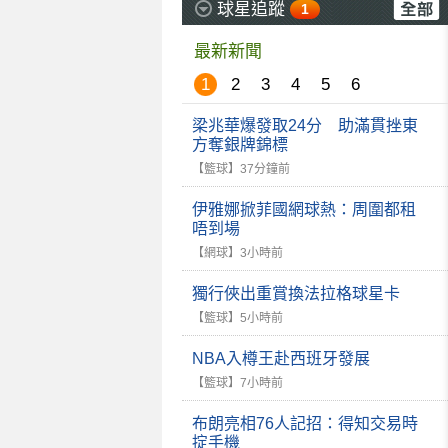
球星追蹤
1
最新新聞
1
2
3
4
5
6
梁兆華爆發取24分 助滿貫挫東
方奪銀牌錦標
【籃球】
37分鐘前
伊雅娜掀菲國網球熱：周圍都租
唔到場
【網球】
3小時前
獨行俠出重賞換法拉格球星卡
【籃球】
5小時前
NBA入樽王赴西班牙發展
【籃球】
7小時前
布朗亮相76人記招：得知交易時
掟手機