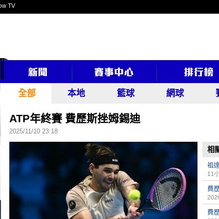
ow TV
全部
本地
籃球
網球
ATP年終賽 費歷斯挫姆錫迪
2025/11/10 23:18
相
祖達
11
費
2026
費歷