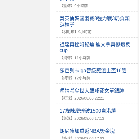
【籃球】
9小時前
吳英倫韓國羽賽8強力戰3局負頭
號種子
【羽毛球】
9小時前
祖達再挫姆錫迪 迪文拿奧慘遭反
cup
【網球】
11小時前
莎芭列卡Iga晉級羅渣士盃16強
【網球】
12小時前
馮靖晞奪世大壁球賽女單銀牌
【壁球】
2026/08/06 22:21
17歲陳慶煌破1500自港績
【游泳】
2026/08/06 17:13
朗尼獲加重返NBA簽金塊
【籃球】
2026/08/06 17:03