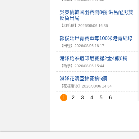
吳英倫韓國羽賽闖8強 洪呂配男雙
反負出局
【羽毛球】
2026/08/06 16:36
郭俊廷世青賽重奪100米港青紀錄
【田徑】
2026/08/06 16:17
港隊跆拳道印尼賽掃2金4銀6銅
【跆拳】
2026/08/06 15:44
港隊花滑亞錦賽摘5銅
【花樣滑冰】
2026/08/06 14:34
1
2
3
4
5
6