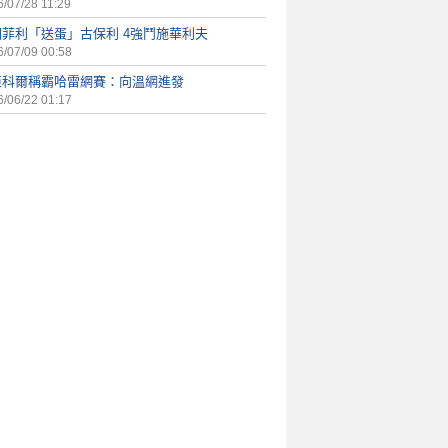
/07/28 11:29
國菲利「送蛋」古保利 4強鬥施華利夫
/07/09 00:58
亞科爾稱霸哈雷網賽：向溫網進發
/06/22 01:17