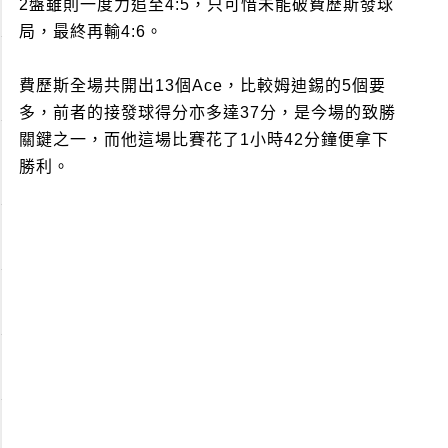
2盤雖則一度力追至4:5，只可惜未能破費歷斯發球
局，最終再輸4:6。
費歷斯全場共開出13個Ace，比較姆迪錫的5個要
多，前者的接發球得分亦多達37分，是今場的致勝
關鍵之一，而他這場比賽花了1小時42分鐘便拿下
勝利。