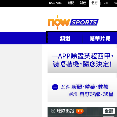
now.com
新聞
財經
體育
Viu
N
球隊追蹤
13