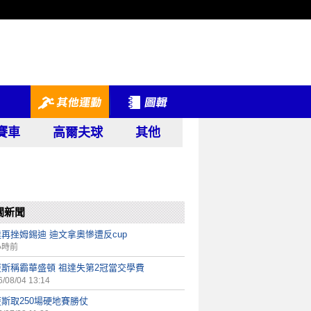
賽車
高爾夫球
其他
關新聞
再挫姆錫迪 迪文拿奧慘遭反cup
小時前
歷斯稱霸華盛頓 祖達失第2冠當交學費
/08/04 13:14
斯取250場硬地賽勝仗