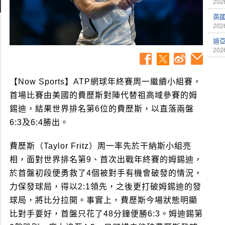
2026
英
2026
迪
2026
【Now Sports】ATP網球年終賽周一繼續小組賽，
首場比賽由美國的費歷斯對陣代替祖高域參賽的姆
錫迪，結果世界排名第6位的費歷斯，以直落兩盤
6:3及6:4勝出。
費歷斯（Taylor Fritz）周一率先於干納斯小組亮
相，面對世界排名第9、首次出戰年終賽的姆錫迪，
於首盤初段便勇救了4個被對手有機會破發的情況，
力保發球局，得以2:1領先，之後更打破姆錫迪的發
球局，將比分拉開。事實上，費歷斯今場狀態明顯
比對手要好，首盤只花了48分鐘便勝6:3。姆迪錫第