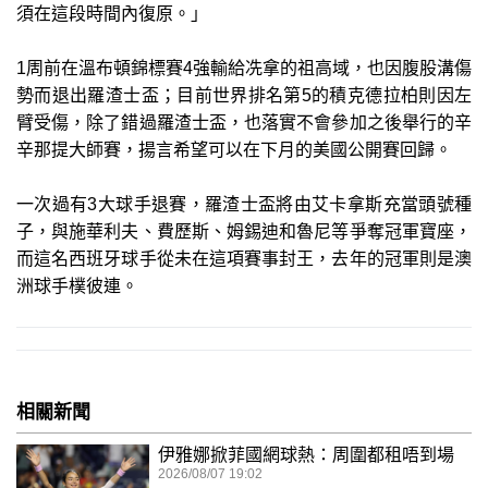
須在這段時間內復原。」
1周前在溫布頓錦標賽4強輸給冼拿的祖高域，也因腹股溝傷
勢而退出羅渣士盃；目前世界排名第5的積克德拉柏則因左
臂受傷，除了錯過羅渣士盃，也落實不會參加之後舉行的辛
辛那提大師賽，揚言希望可以在下月的美國公開賽回歸。
一次過有3大球手退賽，羅渣士盃將由艾卡拿斯充當頭號種
子，與施華利夫、費歷斯、姆錫迪和魯尼等爭奪冠軍寶座，
而這名西班牙球手從未在這項賽事封王，去年的冠軍則是澳
洲球手樸彼連。
相關新聞
伊雅娜掀菲國網球熱：周圍都租唔到場
2026/08/07 19:02