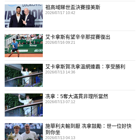
祖高域睇世盃決賽撐美斯
2026/07/17 10:42
艾卡拿斯有望辛辛那提賽復出
2026/07/16 09:21
艾卡拿斯賀冼拿溫網連霸：享受勝利
2026/07/13 14:36
冼拿：5奪大滿貫非理所當然
2026/07/13 07:12
施華利夫輸到厭 冼拿鼓勵：世一位好快
到你坐
2026/07/13 04:13