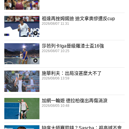
祖達再挫姆錫迪 迪文拿奧慘遭反cup
2026/08/07 11:31
莎芭列卡Iga晉級羅渣士盃16強
2026/08/07 10:25
施華利夫：出局沒甚麼大不了
2026/08/06 13:59
加網一輪遊 德拉柏復出再傷淌淚
2026/08/05 10:48
缺席大師賽罰錢？Sascha：祖高域不會