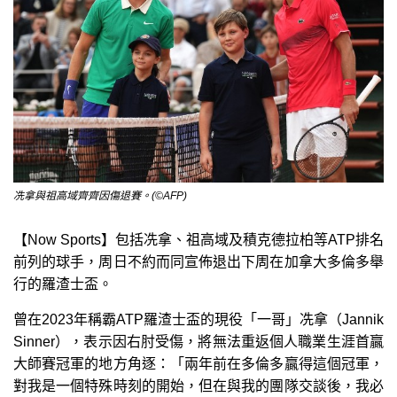
冼拿與祖高域齊齊因傷退賽。(©AFP)
【Now Sports】包括冼拿、祖高域及積克德拉柏等ATP排名
前列的球手，周日不約而同宣佈退出下周在加拿大多倫多舉
行的羅渣士盃。
曾在2023年稱霸ATP羅渣士盃的現役「一哥」冼拿（Jannik
Sinner），表示因右肘受傷，將無法重返個人職業生涯首贏
大師賽冠軍的地方角逐：「兩年前在多倫多贏得這個冠軍，
對我是一個特殊時刻的開始，但在與我的團隊交談後，我必