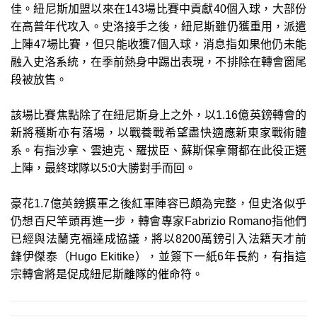
佳。紐尼斯加盟以來在143場比賽中貢獻40個入球，大部份
在高普年代攻入。史洛接手之後，紐尼斯雖仍獲重用，派遣
上陣47場比賽，但只能收獲7個入球，消息指如果他仍未能
融入史洛系統，在季前熱身中踢出表現，不排除在轉會窗尾
段被放售。
該場比賽焦點除了在紐尼斯身上之外，以1.16億英鎊轉會的
新將穫斯亦有落場，以戰養戰希望盡快適應新東家戰術體
系。有指沙拿、雲迪克、羅拔臣、蘇斯保拿爾都在此役正選
上陣，最終球隊以5:0大勝對手而回。
豪花1.7億英鎊擴軍之後紅軍陣容已頗為完整，但史洛似乎
仍想百尺竿頭再進一步，轉會專家Fabrizio Romano指他們
已經與法蘭克福達成協議，將以8200萬鎊引入法籍天才前
鋒伊傑泰（Hugo Ekitike），並簽下一紙6年長約，有指這
宗轉會將是促成紐尼斯離隊的催命符。