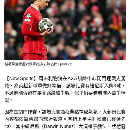
紐尼斯會否留效紅軍尚為未知之數。(©AFP)
【Now Sports】周末利物浦在AXA訓練中心閉門迎戰史篤
城，為英超新球季做好準備。該場比賽有紐尼斯入夠3球，
不過他能否留在晏菲路繼續爭戰，似乎仍要看看隊內競爭情
況。
因為是閉門作賽，該場比賽過程帶點神秘氣氛，大部份比賽
內容都依靠傳媒向球迷報道。有指上半場利物浦已經領先
4:0，當中紐尼斯（Darwin Nunez）大演帽子戲法，狀態甚