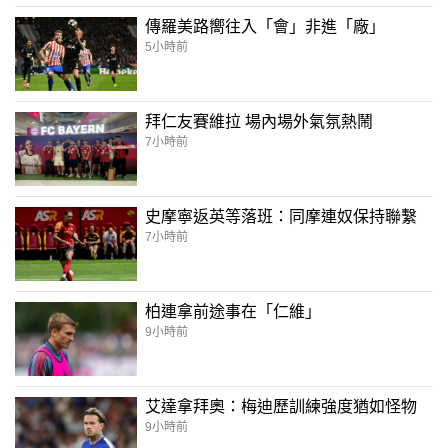
傳羅美路嚮往入「會」非進「廠」
5小時前
拜仁友賽維拉 場內場外氣氛熱鬧
7小時前
史摩寧返英等落班：同摩連奴保持聯繫
7小時前
柏連拿前途事在「仁維」
9小時前
艾達拿拜奧：梅迪歷訓練強度猶如怪物
9小時前