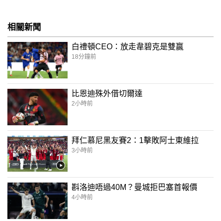
相關新聞
白禮頓CEO：放走韋碧克是雙贏
18分鐘前
比恩迪殊外借切爾達
2小時前
拜仁慕尼黑友賽2：1擊敗阿士東維拉
3小時前
斟洛迪唔過40M？曼城拒巴塞首報價
4小時前