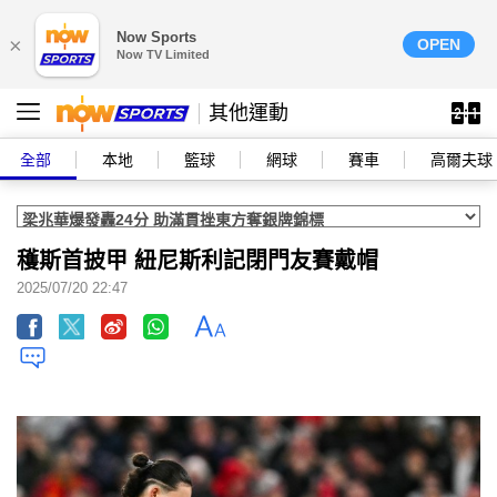
Now Sports
×
OPEN
Now TV Limited
其他運動
全部
本地
籃球
網球
賽車
高爾夫球
穫斯首披甲 紐尼斯利記閉門友賽戴帽
2025/07/20 22:47