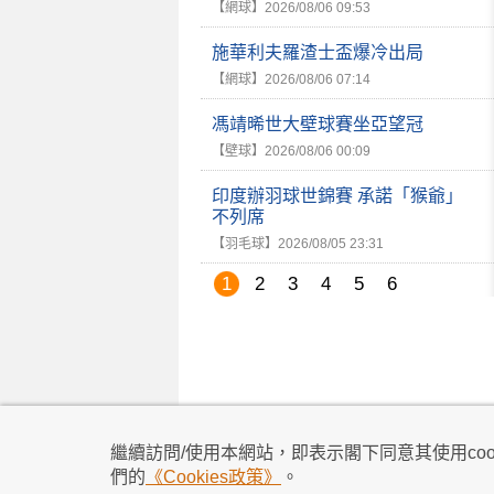
【網球】
2026/08/06 09:53
施華利夫羅渣士盃爆冷出局
【網球】
2026/08/06 07:14
馮靖晞世大壁球賽坐亞望冠
【壁球】
2026/08/06 00:09
印度辦羽球世錦賽 承諾「猴爺」
不列席
【羽毛球】
2026/08/05 23:31
1
2
3
4
5
6
私隱政策
|
使用條款
|
免責及著作權聲明
|
不歧
繼續訪問/使用本網站，即表示閣下同意其使用cook
所有資料及訊息僅作為參考之用
們的
《Cookies政策》
。
賽程及賽果以賽會最後公布為準