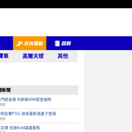
賽車
高爾夫球
其他
關新聞
門將身價 列斯聯45M簽查福特
時前
明友賽PSG 迪拿曼斯或處子登場
時前
訪港 狂迷Kidd論盡看點