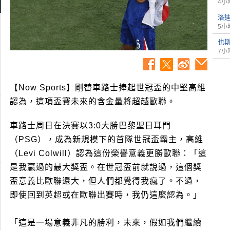
4小
洛
5小
也
7小
【Now Sports】剛替車路士捧起世冠盃的中堅高維
認為，這項盃賽未來的含金量將超越歐聯。
車路士周日在決賽以3:0大勝巴黎聖日耳門
（PSG），成為新規模下的首隊世冠盃霸主，高維
（Levi Colwill）認為這份榮譽意義更勝歐聯：「這
是我贏過的最大獎盃。在世冠盃前就說過，這個獎
盃意義比歐聯還大，但人們都覺得我瘋了。不過，
即使回到英超或在歐聯出賽時，我仍這麼認為。」
「這是一場意義非凡的勝利，未來，假如我們繼續