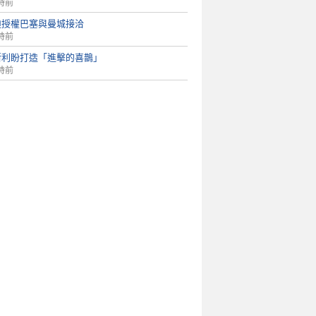
時前
迪授權巴塞與曼城接洽
時前
斯利盼打造「進擊的喜鵲」
時前