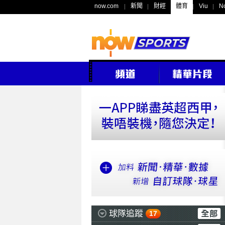
now.com
新聞
財經
體育
Viu
N
球隊追蹤
17