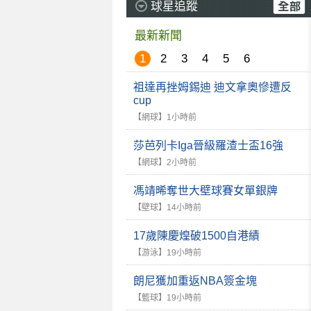
球星追蹤
最新新聞
1
2
3
4
5
6
祖達再挫姆錫迪 迪文拿奧慘遭反
cup
【網球】
1小時前
莎芭列卡Iga晉級羅渣士盃16強
【網球】
2小時前
馮靖晞奪世大壁球賽女單銀牌
【壁球】
14小時前
17歲陳慶煌破1500自港績
【游泳】
19小時前
朗尼獲加重返NBA簽金塊
【籃球】
19小時前