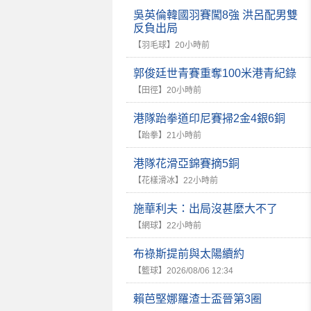
吳英倫韓國羽賽闖8強 洪呂配男雙
反負出局
【羽毛球】
20小時前
郭俊廷世青賽重奪100米港青紀錄
【田徑】
20小時前
港隊跆拳道印尼賽掃2金4銀6銅
【跆拳】
21小時前
港隊花滑亞錦賽摘5銅
【花樣滑冰】
22小時前
施華利夫：出局沒甚麼大不了
【網球】
22小時前
布祿斯提前與太陽續約
【籃球】
2026/08/06 12:34
賴芭堅娜羅渣士盃晉第3圈