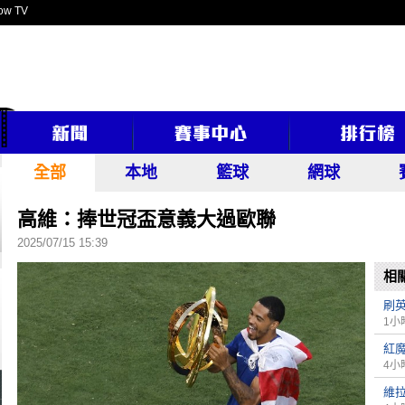
ow TV
全部
本地
籃球
網球
高維：捧世冠盃意義大過歐聯
2025/07/15 15:39
相
刷英
1小
紅魔
4小
維拉