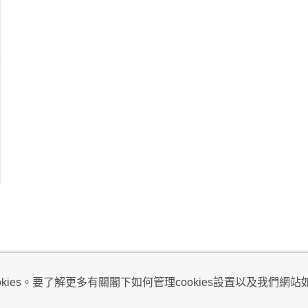
視及不騷擾聲明
ies。要了解更多有關閣下如何管理cookies設置以及我們網站如