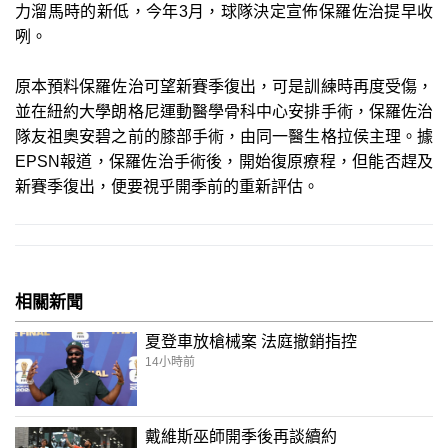
力溜馬時的新低，今年3月，球隊決定宣佈保羅佐治提早收
咧。
原本預料保羅佐治可望新賽季復出，可是訓練時再度受傷，
並在紐約大學朗格尼運動醫學骨科中心安排手術，保羅佐治
隊友祖奧安碧之前的膝部手術，由同一醫生格拉侯主理。據
EPSN報道，保羅佐治手術後，開始復原療程，但能否趕及
新賽季復出，便要視乎開季前的重新評估。
相關新聞
夏登車放槍械案 法庭撤銷指控
14小時前
戴維斯巫師開季後再談續約