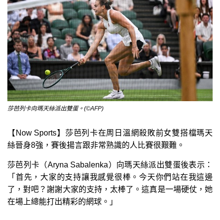
莎芭列卡向瑪天絲派出雙蛋。(©AFP)
【Now Sports】莎芭列卡在周日溫網殺敗前女雙搭檔瑪天
絲晉身8強，賽後揚言跟非常熟識的人比賽很艱難。
莎芭列卡（Aryna Sabalenka）向瑪天絲派出雙蛋後表示：
「首先，大家的支持讓我感覺很棒。今天你們站在我這邊
了，對吧？謝謝大家的支持，太棒了。這真是一場硬仗，她
在場上總能打出精彩的網球。」