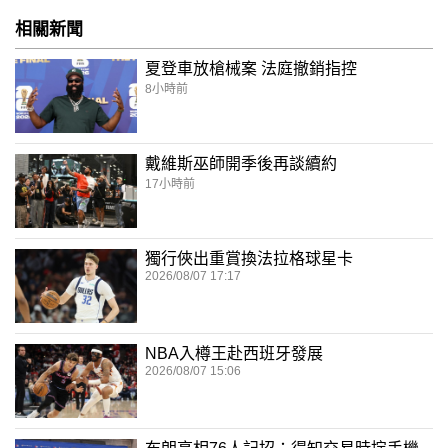
相關新聞
夏登車放槍械案 法庭撤銷指控
8小時前
戴維斯巫師開季後再談續約
17小時前
獨行俠出重賞換法拉格球星卡
2026/08/07 17:17
NBA入樽王赴西班牙發展
2026/08/07 15:06