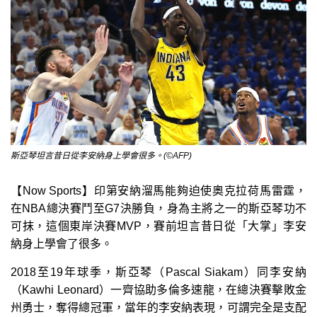
斯亞琴坦言昔日從李安納身上學會很多。(©AFP)
【Now Sports】印第安納溜馬能夠迫使奧克拉荷馬雷霆，
在NBA總決賽鬥至G7決勝負，身為主將之一的斯亞琴功不
可抹，這個東岸決賽MVP，賽前坦言昔日從「大掌」李安
納身上學會了很多。
2018至19年球季，斯亞琴（Pascal Siakam）同李安納
（Kawhi Leonard）一齊協助多倫多速龍，在總決賽擊敗金
州勇士，奪得總冠軍，當年的李安納表現，可謂完全是支配